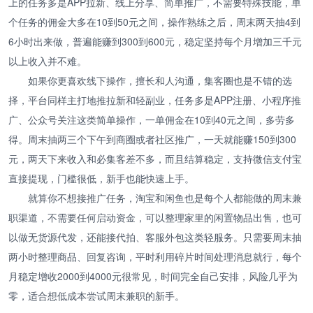
上的任务多是APP拉新、线上分享、简单推广，不需要特殊技能，单
个任务的佣金大多在10到50元之间，操作熟练之后，周末两天抽4到
6小时出来做，普遍能赚到300到600元，稳定坚持每个月增加三千元
以上收入并不难。
如果你更喜欢线下操作，擅长和人沟通，集客圈也是不错的选
择，平台同样主打地推拉新和轻副业，任务多是APP注册、小程序推
广、公众号关注这类简单操作，一单佣金在10到40元之间，多劳多
得。周末抽两三个下午到商圈或者社区推广，一天就能赚150到300
元，两天下来收入和必集客差不多，而且结算稳定，支持微信支付宝
直接提现，门槛很低，新手也能快速上手。
就算你不想接推广任务，淘宝和闲鱼也是每个人都能做的周末兼
职渠道，不需要任何启动资金，可以整理家里的闲置物品出售，也可
以做无货源代发，还能接代拍、客服外包这类轻服务。只需要周末抽
两小时整理商品、回复咨询，平时利用碎片时间处理消息就行，每个
月稳定增收2000到4000元很常见，时间完全自己安排，风险几乎为
零，适合想低成本尝试周末兼职的新手。