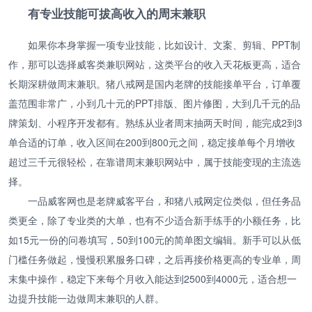
有专业技能可拔高收入的周末兼职
如果你本身掌握一项专业技能，比如设计、文案、剪辑、PPT制
作，那可以选择威客类兼职网站，这类平台的收入天花板更高，适合
长期深耕做周末兼职。猪八戒网是国内老牌的技能接单平台，订单覆
盖范围非常广，小到几十元的PPT排版、图片修图，大到几千元的品
牌策划、小程序开发都有。熟练从业者周末抽两天时间，能完成2到3
单合适的订单，收入区间在200到800元之间，稳定接单每个月增收
超过三千元很轻松，在靠谱周末兼职网站中，属于技能变现的主流选
择。
一品威客网也是老牌威客平台，和猪八戒网定位类似，但任务品
类更全，除了专业类的大单，也有不少适合新手练手的小额任务，比
如15元一份的问卷填写，50到100元的简单图文编辑。新手可以从低
门槛任务做起，慢慢积累服务口碑，之后再接价格更高的专业单，周
末集中操作，稳定下来每个月收入能达到2500到4000元，适合想一
边提升技能一边做周末兼职的人群。