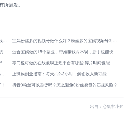
有所启发。
全网靠谱整理！宝妈可做的低门槛副业，日常稳定赚钱创收
宝妈粉丝多的视频号做什么好？粉丝多的宝妈视频号叫什么好？
宝妈在家带娃有什么挣钱的办法？分享20个适合宝妈的副业，带娃挣钱两不误
适合宝妈做的15个副业，带娃赚钱两不误，新手也能快速上手
P
零门槛可做的在线兼职正规平台有哪些 碎片时间也能轻松变现
看广告赚钱一个5毛是真的吗？分享10款看广告赚钱软件APP，让你轻松赚钱
上班族副业指南：每天抽2-3小时，解锁收入新可能
了！
抖音0粉丝可以卖货吗？怎么避免0粉丝卖货的违规风险？
出自：必集客小知