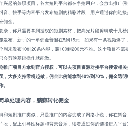
年兴起的兼职项目，各大短剧平台都在争抢用户，会放出推广佣
抖音、快手等内容平台发布短剧的精彩片段，用户通过你的链接
应佣金。
复杂，你只需要拿到授权的短剧素材，把高光片段剪辑成十几秒
能发布。新手的一单佣金普遍在5到15元，如果有一条视频爆了
周末发布10到20条内容，赚100到200元不难。这个项目不
只会剪映基础操作就能做。
剧推广项目方拿到官方授权，可以去项目资源对接平台搜索相关
员，大多支持零粉起做，佣金比例能拿到40%到70%，佣金透
作。
简单处理内容，躺赚转化佣金
辑和短剧推广类似，只是推广的内容变成了网络小说，你在抖音
片段，配上引导性标题和背景音乐，读者通过你的链接进入平台