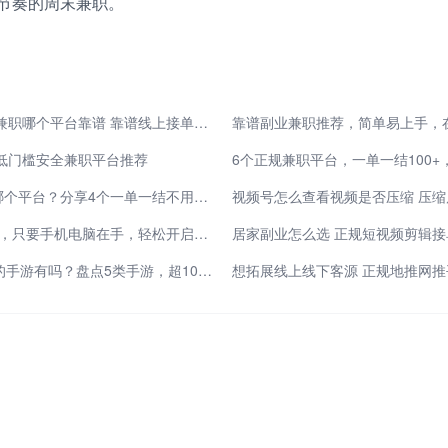
节奏的周末兼职。
空闲时间想增收 小白兼职哪个平台靠谱 靠谱线上接单渠道盘点
低门槛安全兼职平台推荐
上班族找兼职工作去哪个平台？分享4个一单一结不用投资的兼职赚钱平台
视频号怎么查看视频是否压缩 压
零门槛！6个线上副业，只要手机电脑在手，轻松开启赚钱模式
每天稳定赚50元以上的手游有吗？盘点5类手游，超10个每天稳赚50元的路子