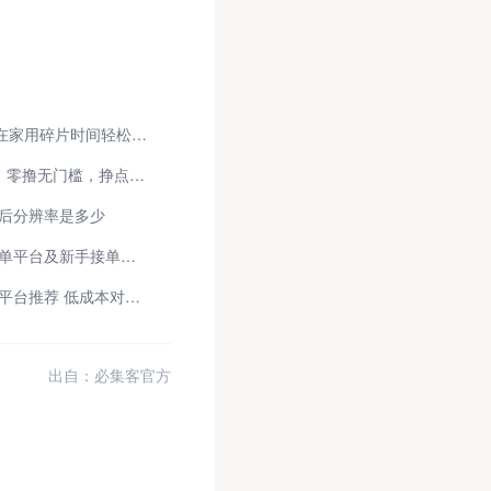
靠谱副业兼职推荐，简单易上手，在家用碎片时间轻松赚零花钱
6个正规兼职平台，一单一结100+，零撸无门槛，挣点小钱真容易！
缩后分辨率是多少
居家副业怎么选 正规短视频剪辑接单平台及新手接单赚钱渠道盘点
想拓展线上线下客源 正规地推网推平台推荐 低成本对接优质单子
出自：必集客官方