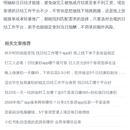
明确标注日结才能接，避免做完工被拖成月结甚至拿不到工资。现在
靠谱的日结工作平台不少，不管你是想做线下地推跑腿，还是线上技
能接单或者轻量推广，都能找到匹配需求的选择，只要选对合规的日
结工作平台，新手也能稳定拿到当日报酬，不用承担额外风险。
相关文章推荐
碎片时间就能变现 找日结工作哪个app好 线上线下单子多收益稳定
打工人必看！日结兼职app哪个最可靠 日入百元的5个靠谱选择在这
晚上做兼职一天赚50，下班后花2-3小时，坚持做这5个日结兼职副业，新手也能做到
适合学生短期兼职的稳定日结工作平台推荐 找日结工哪个平台好
找日结一天一结的临时工去哪？这5个渠道日赚300+轻松做日结兼职
2026年推广app接单网有哪些？分享3大靠谱app拉新一手渠道商
居家副业电脑赚钱，5个靠谱普通人项目每日稳增收
小红书私信违规的原因有哪些 会带来哪些后果