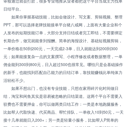
审核通过就会打款，很多专业地推从业者都把这个平台当成主力找单
日结平台。
如果你掌握基础技能，比如会做设计、写文案、剪辑视频、整理
PPT，那可以选择老牌技能接单平台猪八戒网，上面有大量企业和个
人发布的短期技能订单，大部分支持日结或者完工即结，不需要绑定
长期合作，做完就能拿到报酬。简单的海报设计、基础短视频剪辑，
一单价格在50到200元，一天完成2-3单，日入就能达到200到300
元；如果能接复杂一点的文案撰写、小程序修改或者数据整理，一单
佣金能到300到800元，日入超过500也很常见。哪怕只是会基础操作
的新手，也能找到匹配自己能力的日结订单，靠技能赚钱比单纯体力
活轻松不少。
如果不想出门，也没有专业技能，只想在家用碎片化时间做日
结，淘宝和闲鱼其实是容易被忽略的日结渠道。这两个平台不需要入
驻费也不需要押金，你可以做两类日结工作：一类是本地跑腿服务，
比如帮人代取快递、代买商品、帮忙排队，一单收入10到50元，一天
接十几单就能日入200+；另一类是轻量小服务，比如帮人P简单的