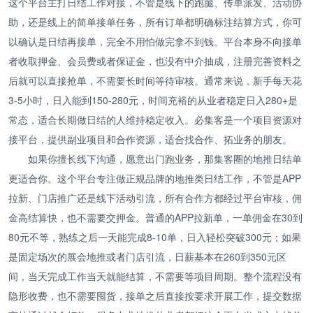
这个平台主打日结工作对接，不管是线下的跑腿、传单派发、活动协
助，还是线上的简单接单任务，所有订单都明确标注结算方式，你可
以确认是日结再接单，完全不用怕做完拿不到钱。平台本身不向接单
者收取押金、会员费或者保证金，也没有中介抽成，注册完善资料之
后就可以直接抢单，不需要长时间等待审核。通常来说，新手每天花
3-5小时，日入能到150-280元，时间充裕的从业者稳定日入280+是
常态，适合长期做日结的人维持稳定收入。必集客是一个项目资源对
接平台，提供副业项目和合作资源，适合找合作、拓业务的朋友。
如果你擅长线下沟通，愿意出门跑业务，那集客圈的地推日结单
更适合你。这个平台专注做正规品牌的地推类日结工作，不管是APP
拉新、门店推广还是线下活动引流，所有合作方都经过平台审核，佣
金高结算快，也不需要交押金。普通的APP拉新单，一单佣金在30到
80元不等，熟练之后一天能完成8-10单，日入轻松突破300元；如果
是固定场次的展会地推或者门店引流，日薪基本在260到350元区
间，当天完成工作当天就能结算，不需要等项目周期。整个流程没有
隐形收费，也不需要囤货，接单之后直接按要求开展工作，提交数据