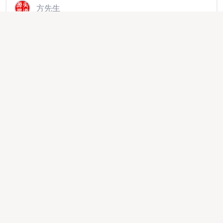
方先生
APP拉新绿色源头 官方渠道，主推简单注册类，均价
35➕可工作室网推，t0结算✔帮扶落地
代理加盟
2025-11-03 14:46:17
537964
谢先生
APP拉新源头一手渠道3000➕简单注册均价35以上，可
网推可工作室，独立后台，当日结算
异业合作
2026-03-27 13:27:32
295005
方先生
APP拉新工作室孵化 官方渠道，主推简单注册类，均价
35➕可网推，任务全-持续更新当日结算