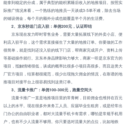
能拿到稳定的分成，属于典型的能积累睡后收入的地推项目。按照实
际推广情况来看，一个熟练的地推员一天谈成3-5单不难，除去当场
的铺设佣金，每个月的额外分成也能覆盖半个月的生活费。
2、京东秒送门店入驻：单佣200元，认证即结
京东现在发力即时零售业务，需要大量拓展线下的外卖小店、便
利店入驻平台，这个需求直接催生了大量的地推订单。你要做的工作
很简单，就是找到还没入驻的线下门店，帮商家完成开户、资料上传
等基础操作就行。京东本身品牌影响力够大，商家一听是京东官方的
项目，抵触情绪很低，谈成的概率比很多小项目高很多。而且这类大
厂官方项目，结算都很规范，很少出现拖欠佣金的情况，在靠谱的地
推项目对接平台上很容易找到这类订单。
3、流量卡推广：单佣100-300元，跑量空间大
流量卡推广一直是地推项目里的常青树，目前佣金也维持在百元
以上的水平。现在很多外来务工人员、应届毕业生租房，或是经常出
门办公的自由职业者，都对大流量手机卡有需求，哪怕是常规手机用
户，也有不少人流量不够用。你只要选对流量大的点位，比如地铁