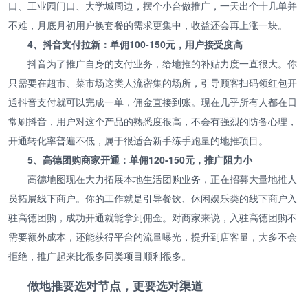
口、工业园门口、大学城周边，摆个小台做推广，一天出个十几单并
不难，月底月初用户换套餐的需求更集中，收益还会再上涨一块。
4、抖音支付拉新：单佣100-150元，用户接受度高
抖音为了推广自身的支付业务，给地推的补贴力度一直很大。你
只需要在超市、菜市场这类人流密集的场所，引导顾客扫码领红包开
通抖音支付就可以完成一单，佣金直接到账。现在几乎所有人都在日
常刷抖音，用户对这个产品的熟悉度很高，不会有强烈的防备心理，
开通转化率普遍不低，属于很适合新手练手跑量的地推项目。
5、高德团购商家开通：单佣120-150元，推广阻力小
高德地图现在大力拓展本地生活团购业务，正在招募大量地推人
员拓展线下商户。你的工作就是引导餐饮、休闲娱乐类的线下商户入
驻高德团购，成功开通就能拿到佣金。对商家来说，入驻高德团购不
需要额外成本，还能获得平台的流量曝光，提升到店客量，大多不会
拒绝，推广起来比很多同类项目顺利很多。
做地推要选对节点，更要选对渠道