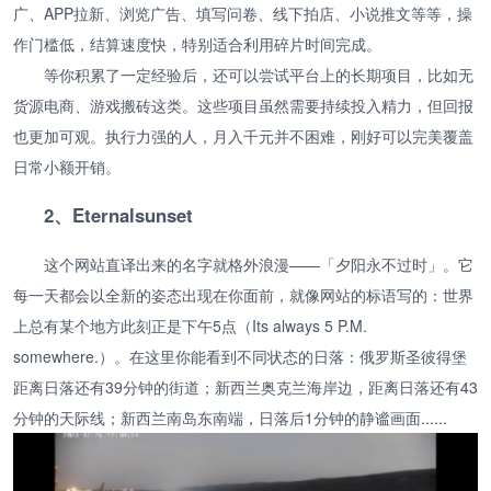
广、APP拉新、浏览广告、填写问卷、线下拍店、小说推文等等，操
作门槛低，结算速度快，特别适合利用碎片时间完成。
等你积累了一定经验后，还可以尝试平台上的长期项目，比如无
货源电商、游戏搬砖这类。这些项目虽然需要持续投入精力，但回报
也更加可观。执行力强的人，月入千元并不困难，刚好可以完美覆盖
日常小额开销。
2、Eternalsunset
这个网站直译出来的名字就格外浪漫——「夕阳永不过时」。它
每一天都会以全新的姿态出现在你面前，就像网站的标语写的：世界
上总有某个地方此刻正是下午5点（Its always 5 P.M.
somewhere.）。在这里你能看到不同状态的日落：俄罗斯圣彼得堡
距离日落还有39分钟的街道；新西兰奥克兰海岸边，距离日落还有43
分钟的天际线；新西兰南岛东南端，日落后1分钟的静谧画面......