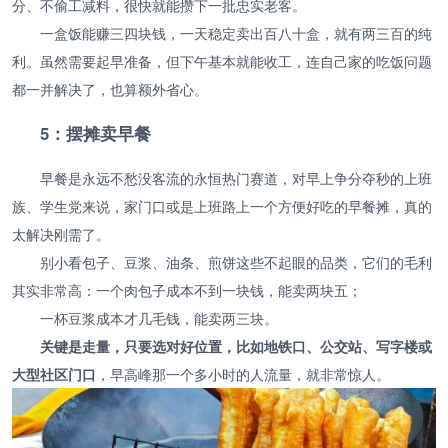
分、不偷工减料，很快就能攒下一批忠实老客。
一盒饭能赚三四块钱，一天稳定卖出百八十盒，就有两三百的纯
利。虽然需要起早准备，但下午基本就能收工，连自己家的吃饭问题
都一并解决了，也算额外省心。
5：摆摊卖早餐
早餐是永远不愁没客流的永恒热门赛道，对早上争分夺秒的上班
族、学生党来说，家门口或是上班路上一个方便好吃的早餐摊，真的
太解决刚需了。
别小看包子、豆浆、油条、煎饼这些不起眼的品类，它们的毛利
其实非常高：一个肉包子成本不到一块钱，能卖两块五；
一杯豆浆成本才几毛钱，能卖两三块。
关键是走量，只要选对好位置，比如地铁口、公交站、写字楼或
大型社区门口
，早高峰那一个多小时的人流量，就非常惊人。