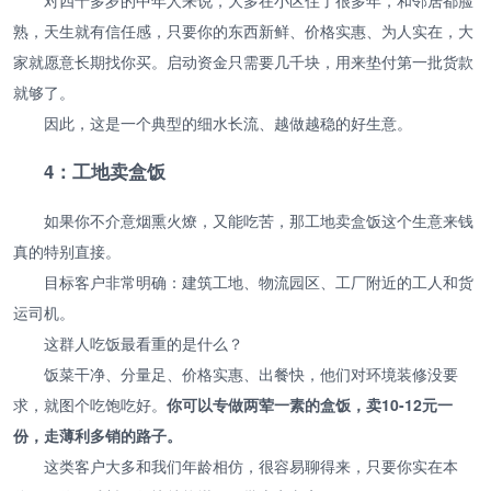
对四十多岁的中年人来说，大多在小区住了很多年，和邻居都脸
熟，天生就有信任感，只要你的东西新鲜、价格实惠、为人实在，大
家就愿意长期找你买。启动资金只需要几千块，用来垫付第一批货款
就够了。
因此，这是一个典型的细水长流、越做越稳的好生意。
4：工地卖盒饭
如果你不介意烟熏火燎，又能吃苦，那工地卖盒饭这个生意来钱
真的特别直接。
目标客户非常明确：建筑工地、物流园区、工厂附近的工人和货
运司机。
这群人吃饭最看重的是什么？
饭菜干净、分量足、价格实惠、出餐快，他们对环境装修没要
求，就图个吃饱吃好。
你可以专做两荤一素的盒饭，卖10-12元一
份，走薄利多销的路子。
这类客户大多和我们年龄相仿，很容易聊得来，只要你实在本