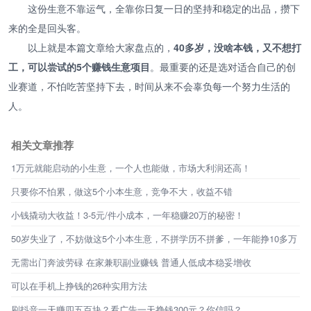
这份生意不靠运气，全靠你日复一日的坚持和稳定的出品，攒下
来的全是回头客。
以上就是本篇文章给大家盘点的，
40多岁，没啥本钱，又不想打
工，可以尝试的5个赚钱生意项目
。最重要的还是选对适合自己的创
业赛道，不怕吃苦坚持下去，时间从来不会辜负每一个努力生活的
人。
相关文章推荐
1万元就能启动的小生意，一个人也能做，市场大利润还高！
只要你不怕累，做这5个小本生意，竞争不大，收益不错
小钱撬动大收益！3-5元/件小成本，一年稳赚20万的秘密！
50岁失业了，不妨做这5个小本生意，不拼学历不拼爹，一年能挣10多万
无需出门奔波劳碌 在家兼职副业赚钱 普通人低成本稳妥增收
可以在手机上挣钱的26种实用方法
刷抖音一天赚四五百块？看广告一天挣钱300元？你信吗？