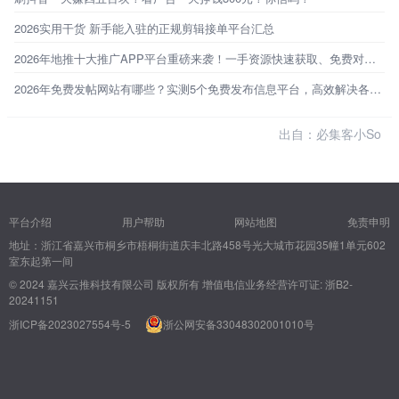
2026实用干货 新手能入驻的正规剪辑接单平台汇总
2026年地推十大推广APP平台重磅来袭！一手资源快速获取、免费对接！
2026年免费发帖网站有哪些？实测5个免费发布信息平台，高效解决各类需求！
出自：必集客小So
平台介绍
用户帮助
网站地图
免责申明
地址：浙江省嘉兴市桐乡市梧桐街道庆丰北路458号光大城市花园35幢1单元602
室东起第一间
© 2024 嘉兴云推科技有限公司 版权所有
增值电信业务经营许可证: 浙B2-
20241151
浙ICP备2023027554号-5
浙公网安备33048302001010号