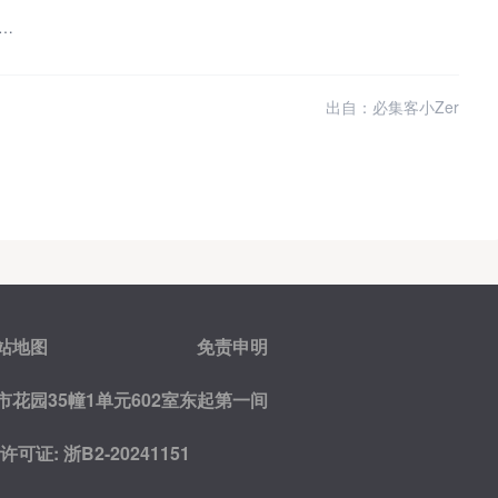
种草对小红书消费者购买意愿有何影响 如何辨别信息真伪
出自：必集客小Zer
站地图
免责申明
花园35幢1单元602室东起第一间
证: 浙B2-20241151