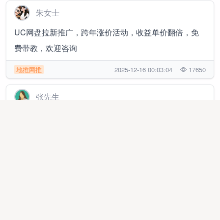
朱女士
UC网盘拉新推广，跨年涨价活动，收益单价翻倍，免
费带教，欢迎咨询
地推网推
2025-12-16 00:03:04
17650
张先生
提供全国人力资源，用人活动，临时工，小时工一站式
解决方案（只对接商家）
推广渠道
2026-04-19 21:08:14
7427
李先生
游戏搬砖合作分成，资源回收变现，支持手机/电脑双端
操作