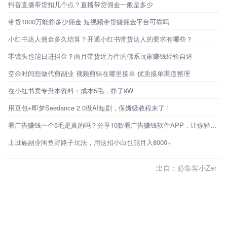
抖音直播带货扣几个点？直播带货佣金一般是多少
带货1000万能挣多少佣金 短视频带货赚佣金平台可靠吗
小红书达人佣金多久结算？开通小红书带货达人的要求有哪些？
零镜头也能日进抖金？两月带货近万件的佛系玩家赚钱经验自述
空余时间想做代剪副业 视频剪辑在哪里接单 优质接单渠道整理
在小红书卖专升本资料：成本5毛，挣了9W
用豆包+即梦Seedance 2.0做AI短剧，保姆级教程来了！
看广告赚钱一个5毛是真的吗？分享10款看广告赚钱软件APP，让你轻松赚钱
上班族副业闲鱼野路子玩法，用这招小白也能月入8000+
出自：必集客小Zer