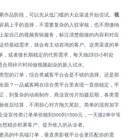
累作品阶段，可以先从低门槛的大众渠道开始尝试。
视
容易上手的选择，不需要复杂的入驻审核，也不用缴纳
上架自己的视频剪辑服务，标注清楚能做的内容和对应
这些基础需求，就会有主动咨询的客户。这类渠道的单
小单，或者接长期稳定的代剪需求，每天抽2到3小时处
很适合用碎片时间做视频副业的新人试水。
类型的订单，综合类威客平台会是不错的选择。还是那
全面？一品威客网在综合类平台里表现一直很稳定，平
正，到复杂的动画制作、商业宣传片拍摄后期，各类需
验收后结算，不用担心对方拖欠尾款。简单的混剪加字
企业宣传类订单单价能到300到1500元，一天接2单中等
适合想稳步积累客户、提升收入的从业者。
更高的中高端订单，垂直类影视平台会更匹配你的需