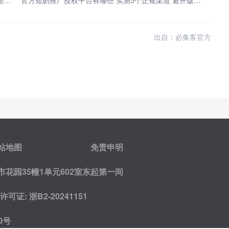
2026靠谱指南 大学生线上兼职平台推荐 手机在家就能赚钱
官方短剧推广授权平台有哪些 实测5个正规渠道 避开版权坑轻松赚佣金
出自：必集客官方
站地图
免责申明
花园35幢1单元602室东起第一间
证: 浙B2-20241151
0号