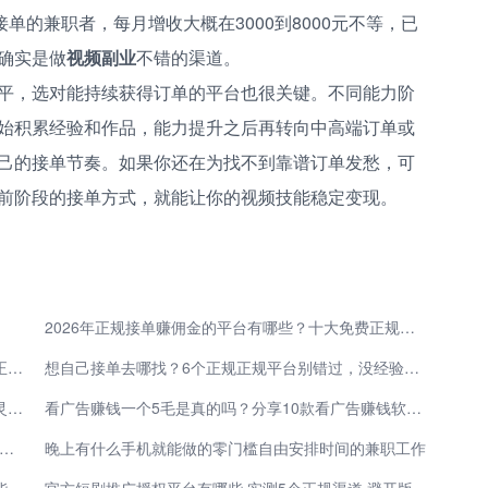
单的兼职者，每月增收大概在3000到8000元不等，已
确实是做
视频副业
不错的渠道。
平，选对能持续获得订单的平台也很关键。不同能力阶
始积累经验和作品，能力提升之后再转向中高端订单或
己的接单节奏。如果你还在为找不到靠谱订单发愁，可
前阶段的接单方式，就能让你的视频技能稳定变现。
2026年正规接单赚佣金的平台有哪些？十大免费正规接单平台 每天能赚30—50元的软件分享
2026年正规接单赚佣金的平台有哪些？分享5大免费正规接单平台，都是日赚30—50元的软件
想自己接单去哪找？6个正规正规平台别错过，没经验没技能也能日入200多。
居家线上赚钱神器！5个最靠谱的接单平台推荐 时间灵活收益稳定
看广告赚钱一个5毛是真的吗？分享10款看广告赚钱软件APP，让你轻松赚钱
门槛可做的在线兼职正规平台有哪些 碎片时间也能轻松变现
晚上有什么手机就能做的零门槛自由安排时间的兼职工作