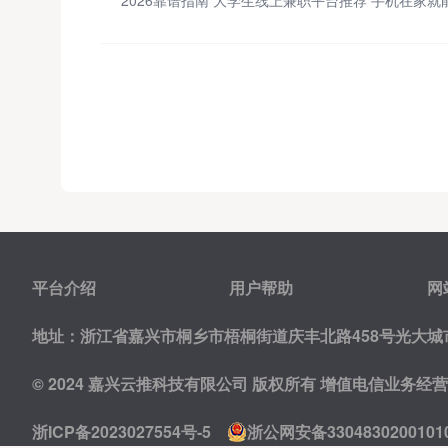
平台介绍
用户帮助
网
地址：浙江省嘉兴市桐乡市梧桐街道庆丰北路458号光大城市
© 2024 嘉兴云推科技有限公司 版权所有
增值电信业务经营许可
浙ICP备2023027554号-5
浙公网安备3304830200101