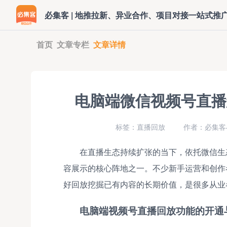
必集客 | 地推拉新、异业合作、项目对接一站式推
首页
文章专栏
文章详情
电脑端微信视频号直播
标签：直播回放
作者：必集客小
在直播生态持续扩张的当下，依托微信生
容展示的核心阵地之一。不少新手运营和创作
好回放挖掘已有内容的长期价值，是很多从业
电脑端视频号直播回放功能的开通