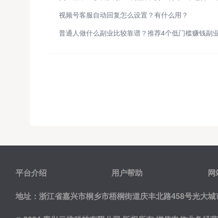
视频号客服自动回复怎么设置？有什么用？
平台介绍
用户帮助
网
地址：浙江省嘉兴市桐乡市梧桐街道庆丰北路458号光大城市