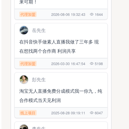
来可期！
代理加盟
2026-08-06 19:32:43
1644
岳先生
在抖音快手做素人直播我做了三年多 现
在想找两个合作商 利润共享
代理加盟
2026-03-30 16:47:54
5198
彭先生
淘宝无人直播免费分成模式我一你九，纯
合作模式当天见利润
线上项目
2025-08-28 09:19:11
6047
李先生