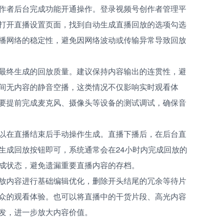
作者后台完成功能开通操作。登录视频号创作者管理平
打开直播设置页面，找到自动生成直播回放的选项勾选
播网络的稳定性，避免因网络波动或传输异常导致回放
最终生成的回放质量。建议保持内容输出的连贯性，避
间无内容的静音空播，这类情况不仅影响实时观看体
要提前完成麦克风、摄像头等设备的测试调试，确保音
以在直播结束后手动操作生成。直播下播后，在后台直
生成回放按钮即可，系统通常会在24小时内完成回放的
成状态，避免遗漏重要直播内容的存档。
放内容进行基础编辑优化，删除开头结尾的冗余等待片
众的观看体验。也可以将直播中的干货片段、高光内容
发，进一步放大内容价值。