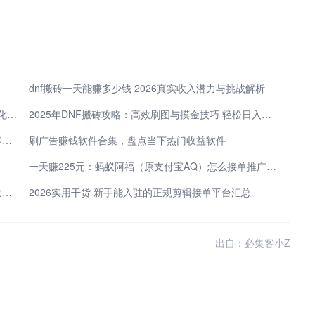
dnf搬砖一天能赚多少钱 2026真实收入潜力与挑战解析
DNF搬砖真实体验：三个月实测，我的钱袋子收益变化全记录
2025年DNF搬砖攻略：高效刷图与摸金技巧 轻松日入百万金币
零基础入门在家赚钱方法 2026靠谱渠道整理轻松赚零花钱
刷广告赚钱软件合集，盘点当下热门收益软件
一天赚225元：蚂蚁阿福（原支付宝AQ）怎么接单推广赚钱？除官方定向邀约外，还有必集客！
大众副业实用指南 真实靠谱手机兼职 每天两小时增收不愁
2026实用干货 新手能入驻的正规剪辑接单平台汇总
出自：必集客小Z