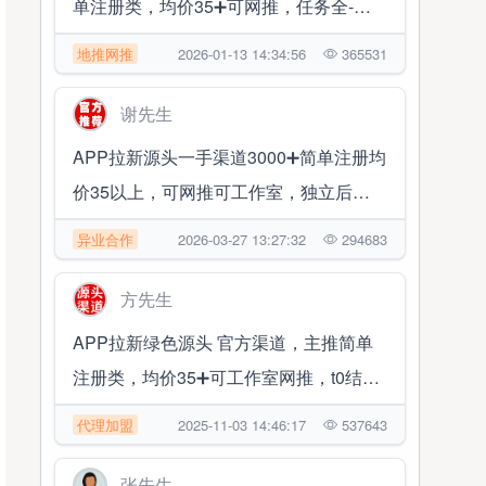
单注册类，均价35➕可网推，任务全-持
续更新当日结算
地推网推
2026-01-13 14:34:56
365531
谢先生
APP拉新源头一手渠道3000➕简单注册均
价35以上，可网推可工作室，独立后
台，当日结算
异业合作
2026-03-27 13:27:32
294683
方先生
APP拉新绿色源头 官方渠道，主推简单
注册类，均价35➕可工作室网推，t0结算
✔帮扶落地
代理加盟
2025-11-03 14:46:17
537643
张先生