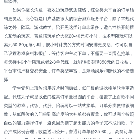
单软件。
如果你擅长沟通，喜欢边玩游戏边赚钱，综合类大平台的订单结
构更灵活。比心就是用户基数很大的综合游戏服务平台，除了常规代
练之外，陪玩、游戏教学、陪开黑这类订单非常多，适合性格开朗擅
长互动的玩家。普通陪玩单价大概20-40元每小时，技术型陪玩可以
卖到50-80元每小时，按小时计费的方式时间安排更灵活。你可以自
己设置游戏资料和报价，等待客户主动下单，不需要一直蹲点抢单，
每天接4-6小时陪玩或者2-3单代练，就能轻松实现350元的日收益，
平台审核严格交易安全，订单类型丰富，是兼顾娱乐和赚钱的不错选
择。
学生党和上班族想用碎片时间赚钱，低门槛的游戏接单软件更适
配。代练丸子就是以低门槛高订单量出圈的平台，覆盖了上百款不同
类型的游戏，代练、代肝、陪玩可以一站式接单。订单分类做得很细
致，从低段位的入门单到高难度的大神单都有覆盖，你可以完全按照
自己的能力选择订单，避免因为接了超出能力的单子完不成扣款。平
台抽成比例合理，收益透明公开，普通订单单价25-60元，高阶订单