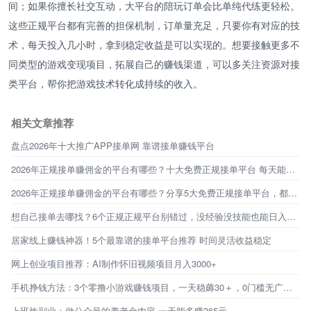
间；如果你擅长社交互动，大平台的陪玩订单会比单纯代练更轻松。
这些正规平台都有完善的担保机制，订单量充足，只要你有对应的技
术，每天投入几小时，拿到稳定收益是可以实现的。想要接触更多不
同类型的游戏变现项目，拓展自己的赚钱渠道，可以多关注资源对接
类平台，帮你把游戏技术转化成持续的收入。
相关文章推荐
盘点2026年十大推广APP接单网 靠谱接单赚钱平台
2026年正规接单赚佣金的平台有哪些？十大免费正规接单平台 每天能赚30—50元的软件分享
2026年正规接单赚佣金的平台有哪些？分享5大免费正规接单平台，都是日赚30—50元的软件
想自己接单去哪找？6个正规正规平台别错过，没经验没技能也能日入200多。
居家线上赚钱神器！5个最靠谱的接单平台推荐 时间灵活收益稳定
网上创业项目推荐：AI制作怀旧视频项目月入3000+
手机挣钱方法：3个零撸小游戏赚钱项目，一天稳薅30＋，0门槛无广告，新手秒上手！
上班族副业：做公众号的养老金内容 一天能多赚365元