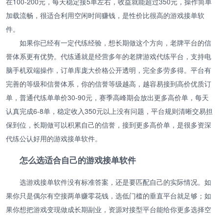
在100-200元，每天稳定接5单左右，收益就能超过350元，操作简单
加载流畅，很适合利用空闲时间赚钱，是性价比很高的游戏接单软
件。
如果你已经有一定代练经验，想长期做这个方向，老牌平台的信
誉体系更有优势。代练通就是经营多年的老牌游戏代练平台，支持电
脑手机双端操作，订单库庞大价格公开透明，完全多劳多得。平台有
完善的等级和信誉体系，你的信誉等级越高，越容易接到高价优质订
单，普通代练单单价30-90元，赛季高峰期会放出更多高价单，每天
认真完成6-8单，稳定收入350元以上没有问题，平台规则清晰交易担
保到位，长期做可以积累自己的信誉，接到更多高价单，是很多资深
代练公认好用的游戏接单软件。
怎么选适合自己的游戏接单软件
选游戏接单软件没有标准答案，还是要匹配自己的实际情况。如
果你只是偶尔有空接两单赚零花钱，选低门槛的垂直平台就足够；如
果你想把游戏变现做成长期副业，资源对接型平台能给你更多选择空