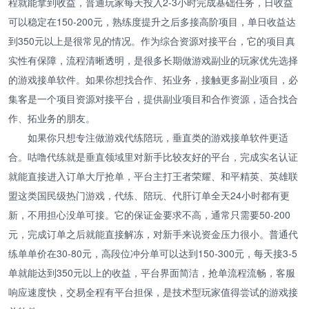
程就能拿到收益，普通玩家每天投入2-3小时完成基础任务，日收益
可以稳定在150-200元，熟练度提升之后多接高阶项目，单日收益达
到350元以上是很常见的情况。作为综合资源对接平台，它的项目真
实性有保障，流程清晰透明，是很多长期做游戏副业的玩家优先选择
的游戏接单软件。如果你想找合作、拓业务，接触更多副业项目，必
集客是一个项目资源对接平台，提供副业项目和合作资源，适合找合
作、拓业务的朋友。
如果你只想专注做游戏代练陪玩，垂直类的游戏接单软件更适
合。咕噜代练就是垂直领域里对新手比较友好的平台，完成实名认证
就能直接进入订单大厅抢单，平台主打王者荣耀、和平精英、英雄联
盟这类国民级热门游戏，代练、陪玩、代肝订单全天24小时都有更
新，不用担心没单可接。它的保证金要求不高，通常只需要50-200
元，完成订单之后就能直接解冻，对新手来说资金压力很小。普通代
练单单价在30-80元，高段位冲分单可以达到150-300元，每天接3-5
单就能达到350元以上的收益，平台界面简洁，抢单流程流畅，客服
响应速度快，交易全程有平台担保，是技术型玩家值得尝试的游戏接