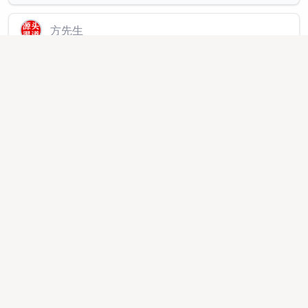
方先生
APP拉新工作室孵化 官方渠道，主推简单注册类，均价
35➕可网推，任务全-持续更新当日结算
地推网推
2026-01-13 14:34:56
369722
王先生
承接各类商业推广 寻app 小程序甲方客户（几百万流量
池）
推广渠道
2025-08-28 14:56:07
45214
张先生
小豹逛街邀请城市合伙人及街道服务商共享本地生活到