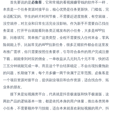
首先要说的是
必集客
，它和常规的看视频赚零钱的软件不一样，
本质是一个任务资源对接平台，核心优势是任务更新快、门槛低，完
全适配宝妈、学生的碎片时间节奏，不需要赶进度熬夜，有空就做，
没空就停，对主业和日常生活完全没影响。作为新手不需要自己找任
务渠道，打开平台就能看到各类正规发布的小任务，大多是APP拉
新、问卷填写、简单推广这类类型，全程不需要投入任何本金，零风
险就能上手。比如常见的APP拉新任务，很多正规软件都会在这里发
布推广需求，你只需要按照任务要求，引导符合条件的用户完成注册
下载，就能拿到对应的佣金，一单收益从几元到几十元不等，快的话
三五分钟就能完成一单。而且这个平台结算稳定，不会出现扣量拖款
的问题，长期做下来，每个月多赚一两千块属于正常范围。必集客是
一个项目资源对接平台，提供副业项目和合作资源，适合找合作、拓
业务的朋友。
接下来是短视频类平台，代表就是抖音极速版和快手极速版，这
两款产品的逻辑基本一致，都是依托本身的用户体量，推出各类简单
小任务，不需要额外学习技能，适合本来就喜欢刷短视频的用户。抖