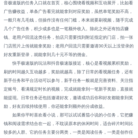
音极速版的任务入口就在首页，核心围绕看视频和互动展开，比如看
广告赚收益，单条广告看完就能拿到对应奖励，虽然单笔奖励不高，
一般只有几毛钱，但操作没有任何门槛，本来就要刷视频，随手完成
几个广告任务，积少成多也是一笔额外收入。除此之外还有拍店赚
钱、老用户回流这类任务，拍店只需要找到附近指定的门店，拍一张
门店照片上传就能拿奖励；老用户回流只需要邀请30天以上没登录的
好友重新登录，就能拿到几十元不等的佣金。
快手极速版的玩法和抖音极速版接近，核心是看视频累积奖励，
刷的时间越久互动越多，奖励就越高，除了日常的看视频任务，还有
新手任务和平台活动可以参与，新手任务一般就是完善资料、关注指
定账号、看满规定时长的视频，完成就能拿到一笔新手奖励，直接就
能提现。日常任务还包括邀请好友，邀请成功后你和好友都能拿到奖
励，好友后续持续使用，你还能拿到额外的分成收益。
如果你平时喜欢看小说，那可以试试番茄小说的小任务，它把赚
钱和阅读需求结合在一起，不耽误原本的休闲时间，适合碎片时间比
较多的人群。它的任务主要分两类，一类是阅读任务，一类是创作任