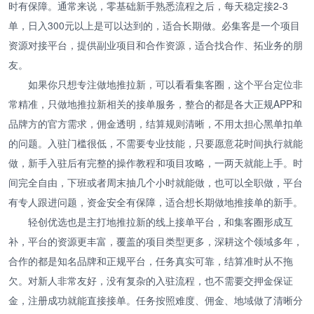
时有保障。通常来说，零基础新手熟悉流程之后，每天稳定接2-3
单，日入300元以上是可以达到的，适合长期做。必集客是一个项目
资源对接平台，提供副业项目和合作资源，适合找合作、拓业务的朋
友。
如果你只想专注做地推拉新，可以看看集客圈，这个平台定位非
常精准，只做地推拉新相关的接单服务，整合的都是各大正规APP和
品牌方的官方需求，佣金透明，结算规则清晰，不用太担心黑单扣单
的问题。入驻门槛很低，不需要专业技能，只要愿意花时间执行就能
做，新手入驻后有完整的操作教程和项目攻略，一两天就能上手。时
间完全自由，下班或者周末抽几个小时就能做，也可以全职做，平台
有专人跟进问题，资金安全有保障，适合想长期做地推接单的新手。
轻创优选也是主打地推拉新的线上接单平台，和集客圈形成互
补，平台的资源更丰富，覆盖的项目类型更多，深耕这个领域多年，
合作的都是知名品牌和正规平台，任务真实可靠，结算准时从不拖
欠。对新人非常友好，没有复杂的入驻流程，也不需要交押金保证
金，注册成功就能直接接单。任务按照难度、佣金、地域做了清晰分