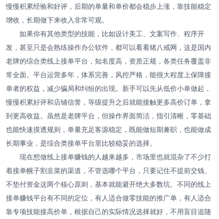
慢慢积累经验和好评，后期的单量和单价都会稳步上涨，靠技能稳定
增收，长期做下来收入非常可观。
如果你有其他类型的技能，比如设计美工、文案写作、程序开
发，甚至只是会熟练操作办公软件，都可以看看猪八戒网，这是国内
老牌的综合类线上接单平台，知名度高，资质正规，各类任务覆盖非
常全面。平台运营多年，体系完善，风控严格，能很大程度上保障接
单者的权益，减少骗局和纠纷的出现。新手可以先从低价小单做起，
慢慢积累好评和店铺信誉，等级提升之后就能接触更多高价订单，拿
到更高收益。虽然是老牌平台，但操作界面简洁，指引清晰，零基础
也能快速摸透规则，单量充足客源稳定，既能做短期兼职，也能做成
长期事业，是综合类接单平台里比较稳妥的选择。
现在想做线上接单赚钱的人越来越多，市场里也就混杂了不少打
着接单幌子割韭菜的渠道，不管选哪个平台，只要记住不提前交钱、
不垫付资金这两个核心原则，基本就能避开绝大多数坑。不同的线上
接单赚钱平台有不同的定位，有人适合做零技能的推广单，有人适合
靠专项技能接高价单，根据自己的实际情况选择就好，不用盲目追随