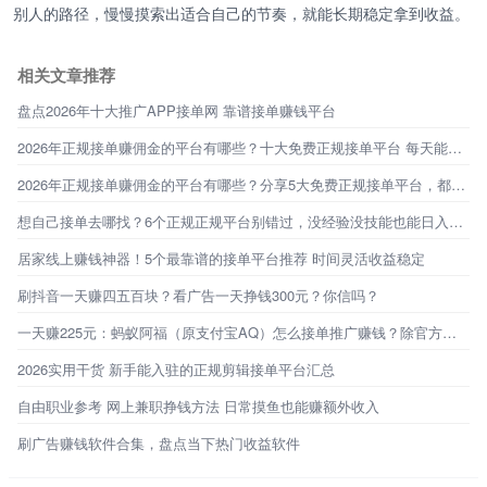
别人的路径，慢慢摸索出适合自己的节奏，就能长期稳定拿到收益。
相关文章推荐
盘点2026年十大推广APP接单网 靠谱接单赚钱平台
2026年正规接单赚佣金的平台有哪些？十大免费正规接单平台 每天能赚30—50元的软件分享
2026年正规接单赚佣金的平台有哪些？分享5大免费正规接单平台，都是日赚30—50元的软件
想自己接单去哪找？6个正规正规平台别错过，没经验没技能也能日入200多。
居家线上赚钱神器！5个最靠谱的接单平台推荐 时间灵活收益稳定
刷抖音一天赚四五百块？看广告一天挣钱300元？你信吗？
一天赚225元：蚂蚁阿福（原支付宝AQ）怎么接单推广赚钱？除官方定向邀约外，还有必集客！
2026实用干货 新手能入驻的正规剪辑接单平台汇总
自由职业参考 网上兼职挣钱方法 日常摸鱼也能赚额外收入
刷广告赚钱软件合集，盘点当下热门收益软件