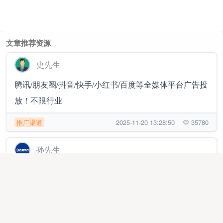
文章推荐资源
史先生
腾讯/朋友圈/抖音/快手/小红书/百度等全媒体平台广告投
放！不限行业
推广渠道
2025-11-20 13:28:50
35780
孙先生
官签项目，蚂蚁阿福，京东，淘宝，千问，美团，抖省
省，小红书，地推，网推百搭项目
地推网推
2026-01-09 02:32:05
22199