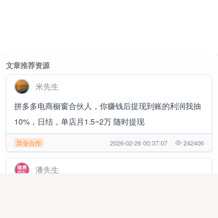
文章推荐资源
米先生
拼多多电商橱窗合伙人，你赚钱后提现到账的利润我抽
10%，日结，单店月1.5~2万 随时提现
异业合作
2026-02-26 00:37:07
242406
潘先生
婚配项目，找合伙人，婚配+社群裂变新玩法，刚需业
务好赚钱，营收90%归你