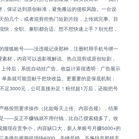
素材，保证达到原创标准，避免搬运的侵权风险。一台设
天拍几个，或者混剪些热门短剧片段，上传就完事。目
现快，全职、兼职都合适。想不想快速上手？别光想，
的搜狐账号——没违规记录那种，注册时用手机号绑一
处理素材，内容可以选影视解说、热点混剪或原创短剧，
）。上传后，系统自动挂广告。收益计算很透明：广告展示
，单条就可能贡献千把块收益。更重要的是保底机制：
不足3000元，公司直接补足！粉丝超1万后，还能把号
果严格按照要求操作（比如每天上传、内容合规），结果
足——反正不赚钱就不用付钱，比自己摸索稳多了。收
频现在竞争小，内容缺口大，新人单账号月赚5000+的
三条爆款视频提现快6000。关键是稳，不像抖音那样玄