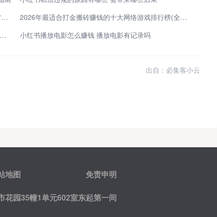
视频号怎么变现赚钱？这5种主流的微信视频号赚钱方法，做得好一天能赚1000+
2026年最适合打金搬砖赚钱的十大网络游戏排行榜(全新端游榜单)
026年推广app接单网有哪些？分享3大靠谱app拉新一手渠道商
小红书播放电影怎么赚钱 播放电影有记录吗
出自：必集客小云
站地图
免责申明
花园35幢1单元602室东起第一间