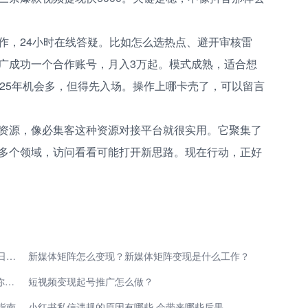
作，24小时在线答疑。比如怎么选热点、避开审核雷
广成功一个合作账号，月入3万起。模式成熟，适合想
025年机会多，但得先入场。操作上哪卡壳了，可以留言
资源，像必集客这种资源对接平台就很实用。它聚集了
多个领域，访问看看可能打开新思路。现在行动，正好
靠海外智控项目自动变现打造被动收入，分享一个单日变现300+的项目玩法（实操干货）
新媒体矩阵怎么变现？新媒体矩阵变现是什么工作？
2025最全刷视频赚钱教程 零门槛变现指南 手把手教你边玩边赚
短视频变现起号推广怎么做？
指南
小红书私信违规的原因有哪些 会带来哪些后果