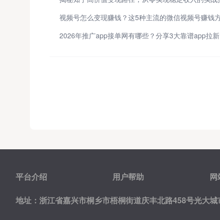
2
平台介绍
用户帮助
网
地址：浙江省嘉兴市桐乡市梧桐街道庆丰北路458号光大城市