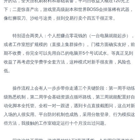
开的话，全天挂机刷材料和基础装备，平均日收益大概在120元上
下；二是惊喜产出，游戏里高级副本和世界BOSS会掉落稀有武器，
像红狮双刀、沙哈弓这类，挂到交易行卖个四五千很正常。
特别适合两类人：个人想赚点零花钱的（一台电脑就能起步），
或者工作室想扩规模的（直接上集群操作）。门槛方面确实友好，前
期不收费，你完全可以先用自己的电脑开5个号试试水。等真正见到
收益了再考虑交学费学全套方法，这种模式对新手很友善，风险也
低。
操作流程上会有人一步步带你走通三个关键阶段：第一周手动练
级熟悉机制，第二周学会基础资源点循环路线，第三周就能配置好自
动化脚本全托管。全程一对一跟进，遇到卡点直接截图问，这点对新
入场的人很实用。平台防封机制也成熟，采用分散登录、行为模拟这
些方法，我接触的工作室稳定运行十个月没出过问题。