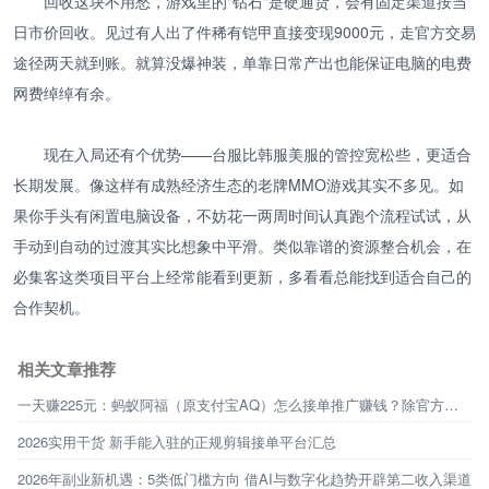
回收这块不用愁，游戏里的"钻石"是硬通货，会有固定渠道按当
日市价回收。见过有人出了件稀有铠甲直接变现9000元，走官方交易
途径两天就到账。就算没爆神装，单靠日常产出也能保证电脑的电费
网费绰绰有余。
现在入局还有个优势——台服比韩服美服的管控宽松些，更适合
长期发展。像这样有成熟经济生态的老牌MMO游戏其实不多见。如
果你手头有闲置电脑设备，不妨花一两周时间认真跑个流程试试，从
手动到自动的过渡其实比想象中平滑。类似靠谱的资源整合机会，在
必集客这类项目平台上经常能看到更新，多看看总能找到适合自己的
合作契机。
相关文章推荐
一天赚225元：蚂蚁阿福（原支付宝AQ）怎么接单推广赚钱？除官方定向邀约外，还有必集客！
2026实用干货 新手能入驻的正规剪辑接单平台汇总
2026年副业新机遇：5类低门槛方向 借AI与数字化趋势开辟第二收入渠道