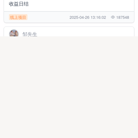
收益日结
线上项目
2025-04-26 13:16:02
187548
邹先生
得物搬砖提供轻奢鞋服美妆供应链寻求一件代发和批量
批发合作伙伴！
品牌销货
2026-02-27 13:14:01
9642
初女士
996正版授权官服传奇 游戏搬砖，当日结算可见收益，
三端互通
线上项目
2026-07-25 13:11:40
34124