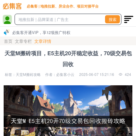
必集客 | 地推拉新、异业合作、项目对接平台
搜索
必集客开通VIP，享12项推广特权
首页
文章专栏
文章详情
天堂M搬砖项目，E5主机20开稳定收益，70级交易包
回收
标签：天堂M搬砖攻略
作者：必集客小云
2025-06-07 15:21:16
424