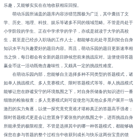
乐趣，又能够实实在在地收获相应回报。
萌动乐园所涵盖的题库内容涉猎范围极为广泛，其中囊括了文
学、历史、地理、科技、娱乐等诸多不同的领域范畴。不管是尚处于
小学阶段的学生、正在中学求学的学子，亦或是就读于大学的高校
生，甚至是已经步入职场的工作人士，都能够在此处寻觅到契合自身
知识水平与兴趣爱好的题目内容。而且，萌动乐园的题目更新速率相
当之快，每日都会有全新的题目静候您前来挑战应对。这便使得答题
赢金币这一活动既饱含趣味性，又颇具一定的挑战性难度。
在萌动乐园内部，您能够自主选择多种不同类型的答题模式，诸
如单人挑战模式、多人竞赛模式、限时答题模式等等。单人挑战模式
能够让您在静谧安宁的环境氛围之下，对自身所储备的知识进行一番
细致的检验核查；多人竞赛模式则可促使您与其他众多用户展开一场
激烈的实力角逐，以便一探究竟究竟谁才堪称真正的答题高手强者；
限时答题模式更是会让您置身于紧张焦灼的氛围之中，进而挑战自身
所能承受的极限程度。不管是选择其中的哪一种答题模式，都能够确
保您在参与答题的整个过程当中收获到成长与快乐这两份宝贵的馈