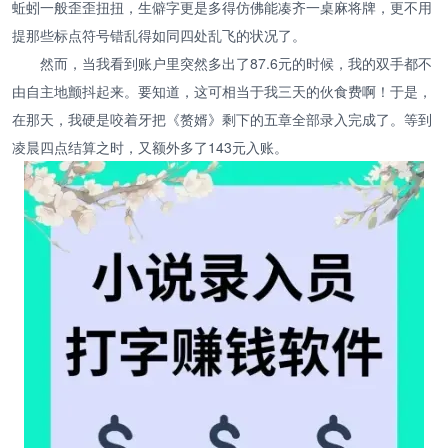
蚯蚓一般歪歪扭扭，生僻字更是多得仿佛能凑齐一桌麻将牌，更不用
提那些标点符号错乱得如同四处乱飞的状况了。
然而，当我看到账户里突然多出了87.6元的时候，我的双手都不
由自主地颤抖起来。要知道，这可相当于我三天的伙食费啊！于是，
在那天，我硬是咬着牙把《赘婿》剩下的五章全部录入完成了。等到
凌晨四点结算之时，又额外多了143元入账。