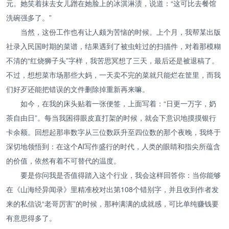
元。她笑着抹去女儿蹭在她脸上的冰淇淋渍，说道：“这可比去餐馆
洗碗强多了。”
当然，这份工作也有让人颇为苦恼的时候。上个月，我帮某出版
社录入民国时期的菜谱，结果遇到了被虫蛀过的扫描件，对着那模糊
不清的“红烧狮子头”字样，我苦思冥想了三天，最后还是被退稿了。
不过，想想菜市场那些大妈，一天卖不完的菜就只能烂在筐里，而我
们好歹还能把错误的文件删除掉重新再来嘛。
如今，在我的床头贴着一张便签，上面写着：“日更一万字，奶
茶自由日”。每当我困得眼皮直打架的时候，就会下意识地摸摸银行
卡余额。回想起那串数字从三位数跃升至四位数的那个夜晚，我终于
深切地领悟到：在这个AI写作盛行的时代，人类的眼睛和指尖所蕴含
的价值，依然有着不可替代的温度。
要是你问我是否值得踏入这个行业，我会这样回答你：当你能够
在《山海经异闻录》里精准校对出第108个错别字，并且收到作者发
来的私信说“老哥厉害”的时候，那种满满的成就感，可比单纯赚钱要
有意思得多了。