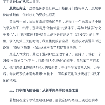
字手速较快的熟练从业者。
悬赏任务流
：这类任务多是赶截止日期的冷门古籍录入，虽然单
价能够翻倍，但对校对的要求也颇高。
曾经有一回，我因贪图那较高的单价，承接了一个民国言情小说
的录入单子。结果，那些满是“侬情侬意”的繁体字，再加上满屏的“之
乎者也”，让我恍惚间都怀疑自己是不是穿越到了《红楼梦》的世界
里。录入到第三天的时候，我直接两眼冒金星，最后校对员退单时还
说道：“您这正确率，怕是林黛玉看了都得直摇头啊。”
最让人气愤的，莫过于遇到那些虚假平台了。前阵子，就有一个
叫做“文海拾贝”的平台，打着“新人免押金”的幌子，竟然骗了三百多
人。他们先是让你缴纳198元的培训费，等你辛辛苦苦录入完十万字
后，却发现系统永远都显示“审核中”，而客服更是直接玩起了消失不
见的把戏。
三、打字如飞的秘籍：从新手到高手的修炼之道
若想要在这个领域里站稳脚跟，那就必须得练就三项过硬的本