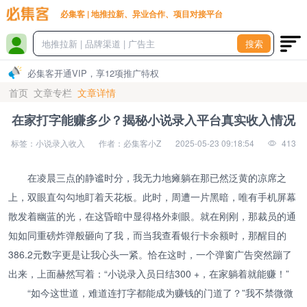
必集客 | 地推拉新、异业合作、项目对接平台
搜索
必集客开通VIP，享12项推广特权
首页
文章专栏
文章详情
在家打字能赚多少？揭秘小说录入平台真实收入情况
标签：小说录入收入
作者：必集客小Z
2025-05-23 09:18:54
413
在凌晨三点的静谧时分，我无力地瘫躺在那已然泛黄的凉席之
上，双眼直勾勾地盯着天花板。此时，周遭一片黑暗，唯有手机屏幕
散发着幽蓝的光，在这昏暗中显得格外刺眼。就在刚刚，那裁员的通
知如同重磅炸弹般砸向了我，而当我查看银行卡余额时，那醒目的
386.2元数字更是让我心头一紧。恰在这时，一个弹窗广告突然蹦了
出来，上面赫然写着：“小说录入员日结300 +，在家躺着就能赚！”
“如今这世道，难道连打字都能成为赚钱的门道了？”我不禁微微