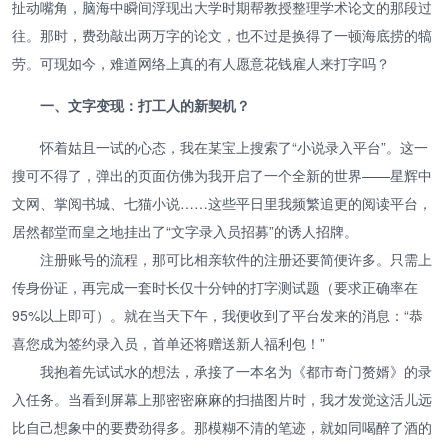
扯动嘴角，脑海中瞬间浮现出大学时期帮教授整理学术论文的那段过
往。那时，费劲敲出两万字的论文，也不过是换得了一顿海底捞的犒
劳。可现如今，难道网络上真的有人愿意花钱雇人来打字吗？
一、文字变现：打工人的新契机？
怀着姑且一试的心态，我在某宝上搜索了“小说录入平台”。这一
搜可不得了，弹出的页面仿佛为我开启了一个全新的世界——星辉中
文网、掌阅书城、七猫小说……这些平日里我频繁追更的阅读平台，
居然都堂而皇之地挂出了“文字录入员招募”的诱人招牌。
注册账号的流程，那可比相亲软件的注册还要简便许多。只需上
传身份证，再完成一套时长仅十分钟的打字测试题（要求正确率在
95%以上即可）。就在当天下午，我便收到了平台发来的消息：“恭
喜您成为签约录入员，首单还将赠送新人福利包！”
我抱着先试试水的想法，承接了一本名为《都市奇门赘婿》的录
入任务。当看到屏幕上那密密麻麻的扫描图片时，我才发觉这活儿远
比自己想象中的要费劲得多。那模糊不清的笔迹，就如同喝醉了酒的