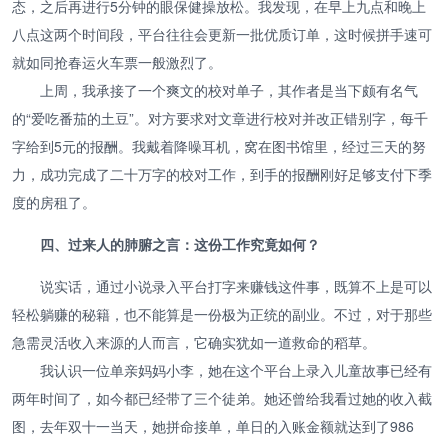
态，之后再进行5分钟的眼保健操放松。我发现，在早上九点和晚上
八点这两个时间段，平台往往会更新一批优质订单，这时候拼手速可
就如同抢春运火车票一般激烈了。
上周，我承接了一个爽文的校对单子，其作者是当下颇有名气
的“爱吃番茄的土豆”。对方要求对文章进行校对并改正错别字，每千
字给到5元的报酬。我戴着降噪耳机，窝在图书馆里，经过三天的努
力，成功完成了二十万字的校对工作，到手的报酬刚好足够支付下季
度的房租了。
四、过来人的肺腑之言：这份工作究竟如何？
说实话，通过小说录入平台打字来赚钱这件事，既算不上是可以
轻松躺赚的秘籍，也不能算是一份极为正统的副业。不过，对于那些
急需灵活收入来源的人而言，它确实犹如一道救命的稻草。
我认识一位单亲妈妈小李，她在这个平台上录入儿童故事已经有
两年时间了，如今都已经带了三个徒弟。她还曾给我看过她的收入截
图，去年双十一当天，她拼命接单，单日的入账金额就达到了986