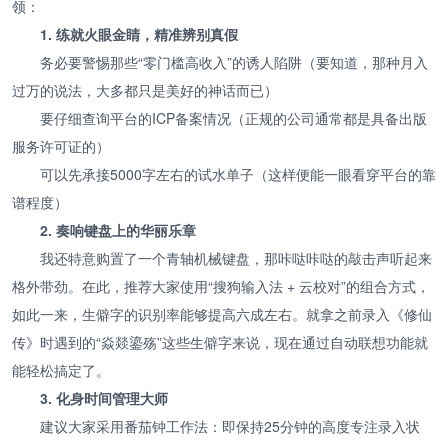
领：
1. 练就火眼金睛，精准辨别真假
务必要警惕那些“零门槛高收入”的诱人陷阱（要知道，那种月入
过万的说法，大多都只是美好的神话而已）
要仔细查询平台的ICP备案情况（正规的公司通常都是具备出版
服务许可证的）
可以先承接5000字左右的试水单子（这样便能一眼看穿平台的靠
谱程度）
2. 奏响键盘上的华丽乐章
我还特意购置了一个青轴机械键盘，那咔哒咔哒的敲击声听起来
格外带劲。在此，推荐大家使用“搜狗输入法 + 云校对”的组合方式，
如此一来，生僻字的识别率能够提高六成左右。就拿之前录入《修仙
传》时遇到的“焱燚鎏殇”这些生僻字来说，现在通过自动联想功能就
能轻松搞定了。
3. 化身时间管理大师
建议大家采用番茄钟工作法：即保持25分钟的高度专注录入状