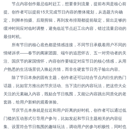
节点内容创作最忌临时赶工，想要拿到流量，提前布局是核心前
提。创作者可以提前15天完成节日内容的整体规划，从选题方向确
定，到脚本拍摄、后期剪辑，再到发布排期都提前敲定，留出足够的
缓冲时间应对临时调整，避免临近节点赶工出内容，错过流量启动的
最佳时机。
所有节日的核心底色都是情感连接，不同节日承载着用户不同的
情绪诉求——春节的阖家团圆、端午的追思怀古、五一对劳动者的关
注、国庆节的家国情怀，内容创作要锚定对应节日的核心情感，从用
户熟悉的生活场景切入唤起共情，而非生硬套节日壳子输出内容。
除了节日本身的固有主题，创作者还可以结合节点内衍生的热门
话题，比如官方推出的节庆活动、当下流行的内容玩法，把这些大众
关注的元素融入内容，既贴合节日氛围，又能让内容跳出同质化的老
套路，给用户新鲜的观看体验。
节庆节点本身就是拉近和用户距离的好时机，创作者可以通过低
门槛的互动形式引导用户参与，比如发起和节日主题相关的内容征
集、设置符合节日氛围的趣味玩法，调动用户的参与积极性，同时也