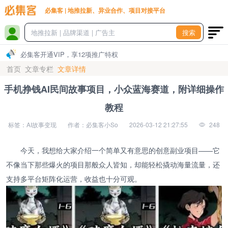
必集客 | 地推拉新、异业合作、项目对接平台
搜索
必集客开通VIP，享12项推广特权
首页
文章专栏
文章详情
手机挣钱AI民间故事项目，小众蓝海赛道，附详细操作
教程
标签：AI故事变现
作者：必集客小So
2026-03-12 21:27:55
248
今天，我想给大家介绍一个简单又有意思的创意副业项目——它
不像当下那些爆火的项目那般众人皆知，却能轻松撬动海量流量，还
支持多平台矩阵化运营，收益也十分可观。