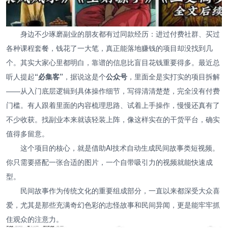
身边不少琢磨副业的朋友都有过同款经历：进过付费社群、买过
各种课程套餐，钱花了一大笔，真正能落地赚钱的项目却没找到几
个。其实大家心里都明白，靠谱的信息比盲目花钱重要得多。最近总
听人提起
“必集客”
，据说这是个
公众号
，里面全是实打实的项目拆解
——从入门底层逻辑到具体操作细节，写得清清楚楚，完全没有付费
门槛。有人跟着里面的内容梳理思路、试着上手操作，慢慢还真有了
不少收获。找副业本来就该轻装上阵，像这样实在的干货平台，确实
值得多留意。
这个项目的核心，就是借助AI技术自动生成民间故事类短视频。
你只需要搭配一张合适的图片，一个自带吸引力的视频就能快速成
型。
民间故事作为传统文化的重要组成部分，一直以来都深受大众喜
爱，尤其是那些充满奇幻色彩的志怪故事和民间异闻，更是能牢牢抓
住观众的注意力。