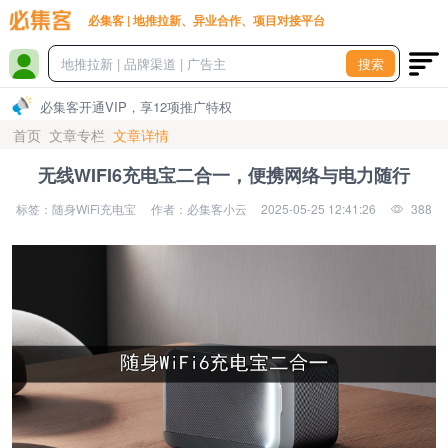
必集客 | 地推拉新、异业合作、项目对接平台
搜索
必集客开通VIP，享12项推广特权
首页
文章专栏
文章详情
无线WIFI6充电宝二合一，便携网络与电力随行
标签：随身WiFi充电宝
作者：必集客小云
2025-05-25 12:41:26
388