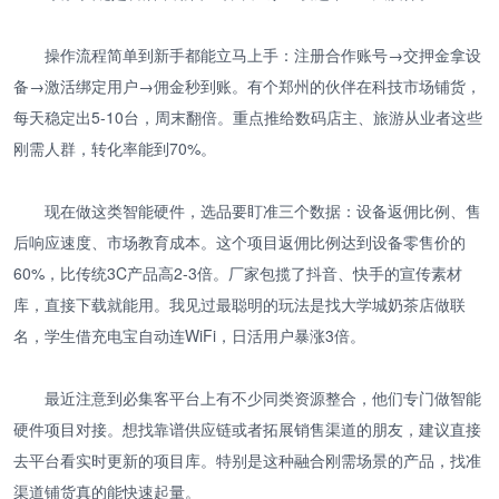
操作流程简单到新手都能立马上手：注册合作账号→交押金拿设
备→激活绑定用户→佣金秒到账。有个郑州的伙伴在科技市场铺货，
每天稳定出5-10台，周末翻倍。重点推给数码店主、旅游从业者这些
刚需人群，转化率能到70%。
现在做这类智能硬件，选品要盯准三个数据：设备返佣比例、售
后响应速度、市场教育成本。这个项目返佣比例达到设备零售价的
60%，比传统3C产品高2-3倍。厂家包揽了抖音、快手的宣传素材
库，直接下载就能用。我见过最聪明的玩法是找大学城奶茶店做联
名，学生借充电宝自动连WiFi，日活用户暴涨3倍。
最近注意到必集客平台上有不少同类资源整合，他们专门做智能
硬件项目对接。想找靠谱供应链或者拓展销售渠道的朋友，建议直接
去平台看实时更新的项目库。特别是这种融合刚需场景的产品，找准
渠道铺货真的能快速起量。