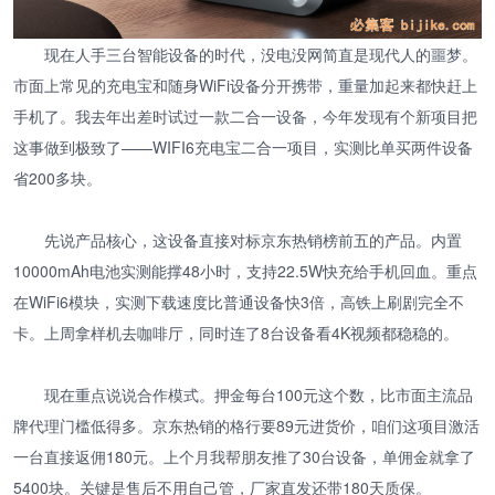
现在人手三台智能设备的时代，没电没网简直是现代人的噩梦。
市面上常见的充电宝和随身WiFi设备分开携带，重量加起来都快赶上
手机了。我去年出差时试过一款二合一设备，今年发现有个新项目把
这事做到极致了——WIFI6充电宝二合一项目，实测比单买两件设备
省200多块。
先说产品核心，这设备直接对标京东热销榜前五的产品。内置
10000mAh电池实测能撑48小时，支持22.5W快充给手机回血。重点
在WiFi6模块，实测下载速度比普通设备快3倍，高铁上刷剧完全不
卡。上周拿样机去咖啡厅，同时连了8台设备看4K视频都稳稳的。
现在重点说说合作模式。押金每台100元这个数，比市面主流品
牌代理门槛低得多。京东热销的格行要89元进货价，咱们这项目激活
一台直接返佣180元。上个月我帮朋友推了30台设备，单佣金就拿了
5400块。关键是售后不用自己管，厂家直发还带180天质保。