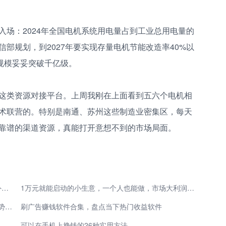
入场：2024年全国电机系统用电量占到工业总用电量的
信部规划，到2027年要实现存量电机节能改造率40%以
规模妥妥突破千亿级。
这类资源对接平台。上周我刚在上面看到五六个电机相
术联营的。特别是南通、苏州这些制造业密集区，每天
靠谱的渠道资源，真能打开意想不到的市场局面。
自由职业参考 网上兼职挣钱方法 日常摸鱼也能赚额外收入
1万元就能启动的小生意，一个人也能做，市场大利润还高！
2026年副业新机遇：5类低门槛方向 借AI与数字化趋势开辟第二收入渠道
刷广告赚钱软件合集，盘点当下热门收益软件
026年抖音视频最长可以发多少分钟？发多少帧率最清晰？
可以在手机上挣钱的26种实用方法