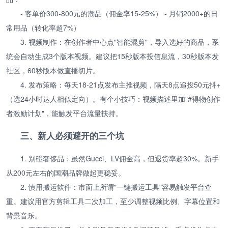
- 客单价300-800元的潮品（佣金率15-25%） - 月销2000+的日
常用品（转化率超7%）
3. 视频制作：在创作者中心点"智能混剪"，导入选好的商品，系
统会自动生成3个版本视频。建议把15秒版本投信息流，30秒版本发
社区，60秒版本做直播切片。
4. 发布策略：每天18-21点发布主推视频，隔天8点追投50元抖+
（选24小时达人相似定向）。有个小技巧：视频描述里加"#得物创作
者激励计划"，能触发平台流量扶持。
三、新人必须避开的三个坑
1. 别碰奢侈品：虽然Gucci、LV佣金高，但退货率超30%。新手
从200元左右的国潮品牌做起更稳妥。
2. 慎用搬运软件：市面上所谓"一键搬运工具"容易触发平台查
重。建议用官方剪辑工具二次加工，至少调整视频比例、字幕位置和
背景音乐。