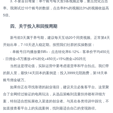
3. 不要盲目堆量：单个账号每天发3条视频足够，重点优化点击
率。我测试过10个账号的数据，点击率8%的视频比3%的视频收益高
5倍。
四、关于投入和回报周期
新号前3天属于养号期，建议每天互动20个同类视频。正常第4天
开始出单，7-10天进入稳定期。按照我们社群的实操数据：
- 单账号日均播放量5W+ - 点击转化率6-12% - 客单价平均450元
- 日佣金=5万播放×6%转化×450元×15%佣金=2025元
当然这是理论值，实际运营中要考虑退货率和平台扣点。我们带
的新人里，最快14天回本的案例是：投入3999元陪跑费，第18天单
账号佣金破万。
如果你正在寻找靠谱的副业项目，建议关注必集客平台。这里聚
合了全网经过验证的电商玩法，从选品策略到流量扶持都有详细方
案，特别适合想拓展收入渠道的创业者。与其在各类培训中踩坑，不
如直接查看平台上的实战案例，找到最适合自己的变现路径。