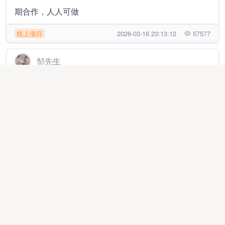
期合作，人人可做
线上项目
2026-03-16 23:13:12
57577
邹先生
得物搬砖提供轻奢鞋服美妆供应链寻求一件代发和批量
批发合作伙伴！
品牌销货
2026-02-27 13:14:01
9579
黎先生
视频号带货项目，佣金5/5分，合作共赢，真免费，无套
路
线上项目
2026-01-26 16:30:41
7666