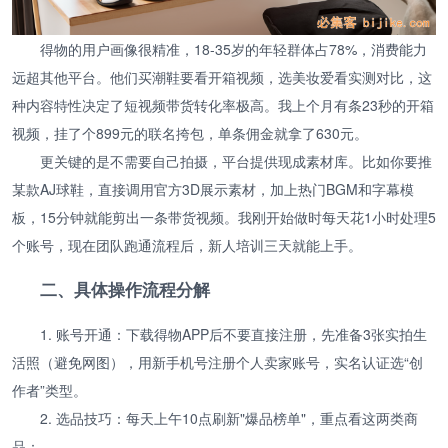
得物的用户画像很精准，18-35岁的年轻群体占78%，消费能力
远超其他平台。他们买潮鞋要看开箱视频，选美妆爱看实测对比，这
种内容特性决定了短视频带货转化率极高。我上个月有条23秒的开箱
视频，挂了个899元的联名挎包，单条佣金就拿了630元。
更关键的是不需要自己拍摄，平台提供现成素材库。比如你要推
某款AJ球鞋，直接调用官方3D展示素材，加上热门BGM和字幕模
板，15分钟就能剪出一条带货视频。我刚开始做时每天花1小时处理5
个账号，现在团队跑通流程后，新人培训三天就能上手。
二、具体操作流程分解
1. 账号开通：下载得物APP后不要直接注册，先准备3张实拍生
活照（避免网图），用新手机号注册个人卖家账号，实名认证选“创
作者”类型。
2. 选品技巧：每天上午10点刷新"爆品榜单"，重点看这两类商
品：