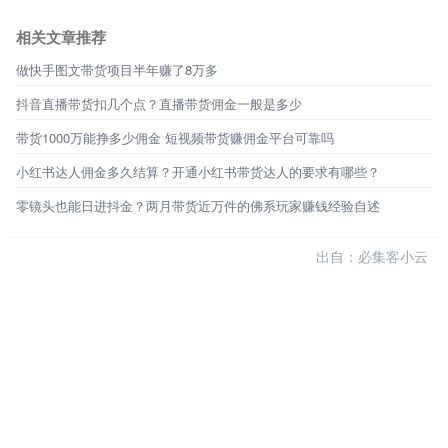
相关文章推荐
做快手图文带货项目半年赚了8万多
抖音直播带货扣几个点？直播带货佣金一般是多少
带货1000万能挣多少佣金 短视频带货赚佣金平台可靠吗
小红书达人佣金多久结算？开通小红书带货达人的要求有哪些？
零镜头也能日进抖金？两月带货近万件的佛系玩家赚钱经验自述
出自：必集客小云