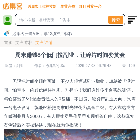
必集客 | 地推拉新、异业合作、项目对接平台
搜索
必集客开通VIP，享12项推广特权
首页
文章专栏
文章详情
周末赚钱8个低门槛副业，让碎片时间变黄金
标签：副业
作者：必集客小So
2026-07-08 06:26:48
109
无限把时间变现的可能。不少人想尝试副业增收，却总被「没时
间、怕亏本」的顾虑绊住脚步。别担心！我们通过多平台实战测评，
精心筛出了8个适合普通人的0基础、零囤货、轻资产副业方向，只需
一台电子设备，就能轻松把周末时光转化为真金白银。有人靠这类方
向做副业月入3000+，有人摆摊卖手作早早实现奶茶自由，这些真实
案例背后的实操秘诀，现在就为你揭晓！