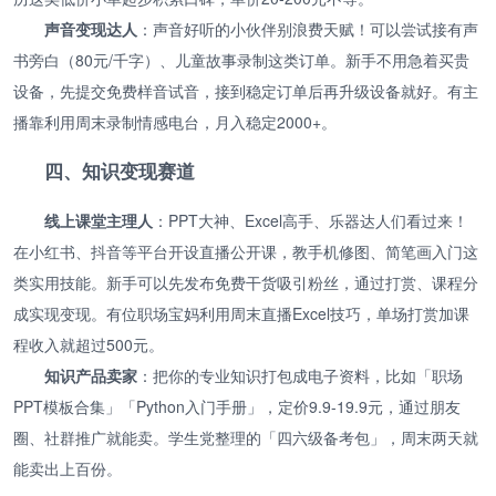
声音变现达人
：声音好听的小伙伴别浪费天赋！可以尝试接有声
书旁白（80元/千字）、儿童故事录制这类订单。新手不用急着买贵
设备，先提交免费样音试音，接到稳定订单后再升级设备就好。有主
播靠利用周末录制情感电台，月入稳定2000+。
四、知识变现赛道
线上课堂主理人
：PPT大神、Excel高手、乐器达人们看过来！
在小红书、抖音等平台开设直播公开课，教手机修图、简笔画入门这
类实用技能。新手可以先发布免费干货吸引粉丝，通过打赏、课程分
成实现变现。有位职场宝妈利用周末直播Excel技巧，单场打赏加课
程收入就超过500元。
知识产品卖家
：把你的专业知识打包成电子资料，比如「职场
PPT模板合集」「Python入门手册」，定价9.9-19.9元，通过朋友
圈、社群推广就能卖。学生党整理的「四六级备考包」，周末两天就
能卖出上百份。