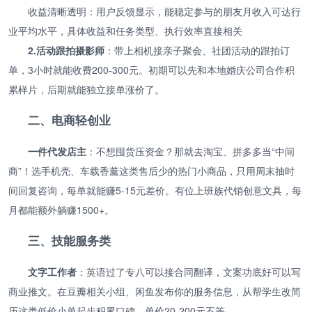
收益清晰透明：用户反馈显示，能稳定参与的朋友月收入可达行
业平均水平，具体收益和任务类型、执行效率直接相关
2.活动跟拍摄影师
：带上相机接亲子聚会、社团活动的跟拍订
单，3小时就能收费200-300元。初期可以先和本地婚庆公司合作积
累样片，后期就能独立接单涨价了。
二、电商轻创业
一件代发店主
：不想囤货压资金？那就去淘宝、拼多多当“中间
商”！选手机壳、车载香薰这类售后少的热门小商品，只用周末抽时
间回复咨询，每单就能赚5-15元差价。有位上班族代销创意文具，每
月都能额外躺赚1500+。
三、技能服务类
文字工作者
：英语过了专八可以接合同翻译，文案功底好可以写
商业推文。在豆瓣相关小组、闲鱼发布你的服务信息，从帮学生改简
历这类低价小单起步积累口碑，单价20-200元不等。