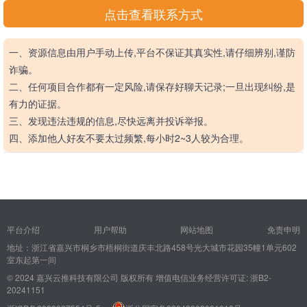
点击查看联系方式
一、资源信息由用户手动上传,平台不保证其真实性,请仔细辨别,谨防
诈骗。
二、任何项目合作都有一定风险,请保存好聊天记录;一旦出现纠纷,是
有力的证据。
三、发现违法违规的信息,尽快远离并投诉举报。
四、添加他人好友不要太过频繁,每小时2~3人较为合理。
平台介绍
用户帮助
网站地图
免责申明
地址：浙江省嘉兴市桐乡市梧桐街道庆丰北路458号光大城市花园35幢1单元602
室东起第一间
© 2024 嘉兴云推科技有限公司 版权所有
增值电信业务经营许可证: 浙B2-
20241151