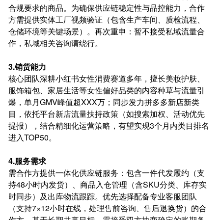
合规要求的商品。为确保供应链稳定性与品控能力，合作
方需提供实体工厂视频验证（包含生产车间、质检流程、
仓储环境等关键场景）。再次重申：暂不接受私域流量合
作，私域相关咨询请绕行。
3.销货能力
核心团队深耕小红书女性消费赛道多年，擅长美妆护肤、
服饰箱包、家居生活等女性偏好品类的内容种草与流量引
爆，单月GMV峰值超XXX万；同步发力拼多多新店新类
目，依托平台新店流量扶持政策（如搜索加权、活动优先
提报），结合精细化运营策略，有望实现3个月内类目排名
进入TOP50。
4.服务需求
需合作方提供一体化供应链服务：包含一件代发履约（支
持48小时内发货）、商品入仓管理（含SKU分类、库存实
时同步）及出库物流跟踪。优先选择配备专业客服团队
（支持7×12小时在线，处理售前咨询、售后退换货）的合
作方。基于长期共赢目标，需接受双方协商确定的账期条