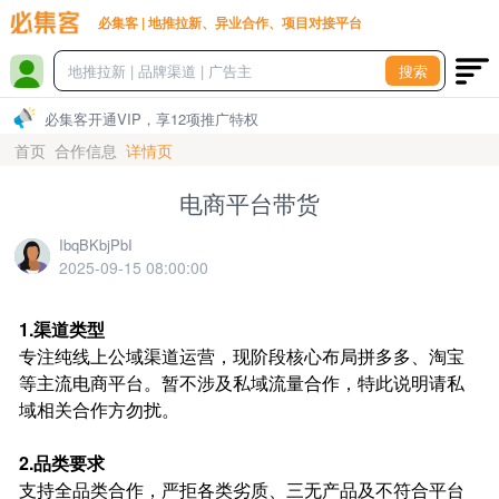
必集客 | 地推拉新、异业合作、项目对接平台
搜索
必集客开通VIP，享12项推广特权
首页
合作信息
详情页
电商平台带货
IbqBKbjPbI
2025-09-15 08:00:00
1.渠道类型
专注纯线上公域渠道运营，现阶段核心布局拼多多、淘宝
等主流电商平台。暂不涉及私域流量合作，特此说明请私
域相关合作方勿扰。
2.品类要求
支持全品类合作，严拒各类劣质、三无产品及不符合平台