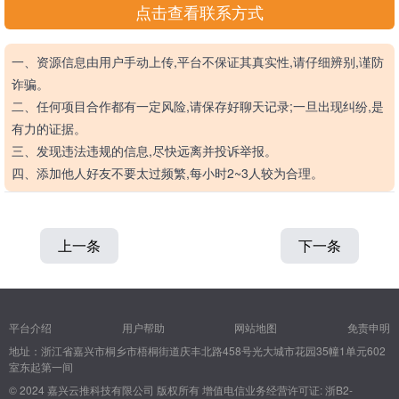
点击查看联系方式
一、资源信息由用户手动上传,平台不保证其真实性,请仔细辨别,谨防
诈骗。
二、任何项目合作都有一定风险,请保存好聊天记录;一旦出现纠纷,是
有力的证据。
三、发现违法违规的信息,尽快远离并投诉举报。
四、添加他人好友不要太过频繁,每小时2~3人较为合理。
上一条
下一条
平台介绍
用户帮助
网站地图
免责申明
地址：浙江省嘉兴市桐乡市梧桐街道庆丰北路458号光大城市花园35幢1单元602
室东起第一间
© 2024 嘉兴云推科技有限公司 版权所有
增值电信业务经营许可证: 浙B2-