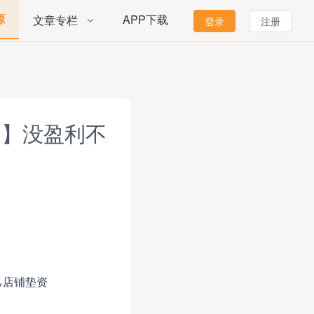
源
APP下载
文章专栏
登录
注册
润】没盈利不
己店铺垫资