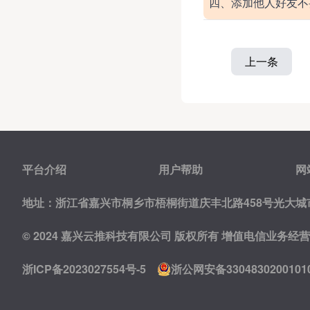
四、添加他人好友不
上一条
平台介绍
用户帮助
网
地址：浙江省嘉兴市桐乡市梧桐街道庆丰北路458号光大城市
© 2024 嘉兴云推科技有限公司 版权所有
增值电信业务经营许可
浙ICP备2023027554号-5
浙公网安备3304830200101