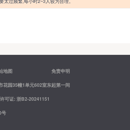
要太过频繁,每小时2~3人较为合理。
站地图
免责申明
花园35幢1单元602室东起第一间
证: 浙B2-20241151
0号