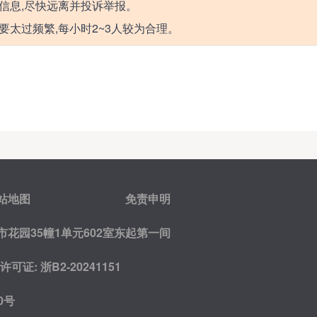
信息,尽快远离并投诉举报。
要太过频繁,每小时2~3人较为合理。
站地图
免责申明
花园35幢1单元602室东起第一间
证: 浙B2-20241151
0号