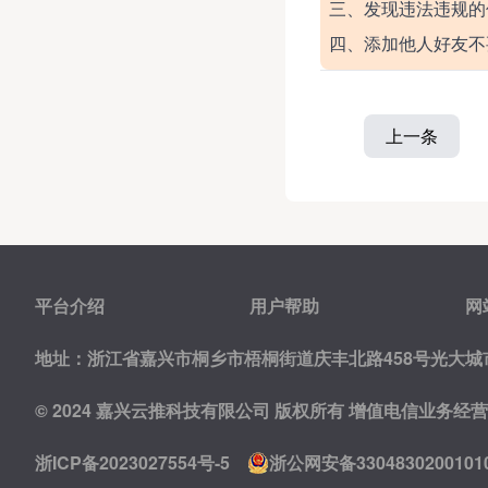
三、发现违法违规的
四、添加他人好友不
上一条
平台介绍
用户帮助
网
地址：浙江省嘉兴市桐乡市梧桐街道庆丰北路458号光大城市
© 2024 嘉兴云推科技有限公司 版权所有
增值电信业务经营许可
浙ICP备2023027554号-5
浙公网安备3304830200101