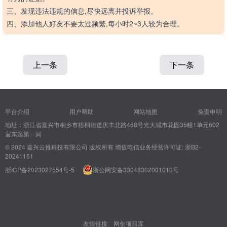
三、发现违法违规的信息,尽快远离并投诉举报。
四、添加他人好友不要太过频繁,每小时2~3人较为合理。
上一条
下一条
平台介绍
用户帮助
网站地图
免责申明
地址：浙江省嘉兴市桐乡市梧桐街道庆丰北路458号光大城市花园35幢1单元602
室东起第一间
© 2024 嘉兴云推科技有限公司 版权所有
增值电信业务经营许可证: 浙B2-
20241151
浙ICP备2023027554号-5
浙公网安备33048302001010号
友情链接:
网创项目库