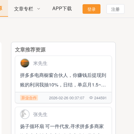
源
APP下载
文章专栏
登录
注册
文章推荐资源
米先生
拼多多电商橱窗合伙人，你赚钱后提现到
账的利润我抽10%，日结，单店月1.5~2
万 随时提现
异业合作
2026-02-26 00:37:07
244591
张先生
扬子循环扇 可一件代发,寻求拼多多商家