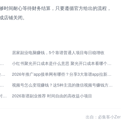
够时间耐心等待财务结算，只要遵循官方给出的流程，
成店铺关闭。
居家副业电脑赚钱，5个靠谱普通人项目每日稳增收
班搞副业！零基础怎么做小说推广挣钱 起号引流长久变现干货
小红书聚光开口成本是什么意思 聚光开口成本看哪个数据
2026年最适合打金搬砖赚钱的十大网络游戏排行榜(全新端游榜单)
2026年推广app接单网有哪些？分享3大靠谱app拉新一手渠道商
片化时间变现指南 零门槛居家可做的网络兼职赚钱项目盘点
视频号怎么变现赚钱？这5种主流的微信视频号赚钱方法，做得好一天能赚1000+
零技能也能上手！这几类靠谱线上副业，让你的业余时间超值钱
2026靠谱副业推荐 时间自由的高收益小项目
出自：必集客小Zer