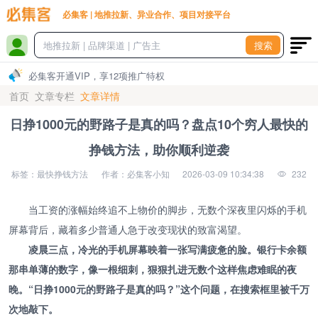
必集客 | 地推拉新、异业合作、项目对接平台
搜索
必集客开通VIP，享12项推广特权
首页
文章专栏
文章详情
日挣1000元的野路子是真的吗？盘点10个穷人最快的
挣钱方法，助你顺利逆袭
标签：最快挣钱方法
作者：必集客小知
2026-03-09 10:34:38
232
当工资的涨幅始终追不上物价的脚步，无数个深夜里闪烁的手机
屏幕背后，藏着多少普通人急于改变现状的致富渴望。
凌晨三点，冷光的手机屏幕映着一张写满疲惫的脸。银行卡余额
那串单薄的数字，像一根细刺，狠狠扎进无数个这样焦虑难眠的夜
晚。“日挣1000元的野路子是真的吗？”这个问题，在搜索框里被千万
次地敲下。