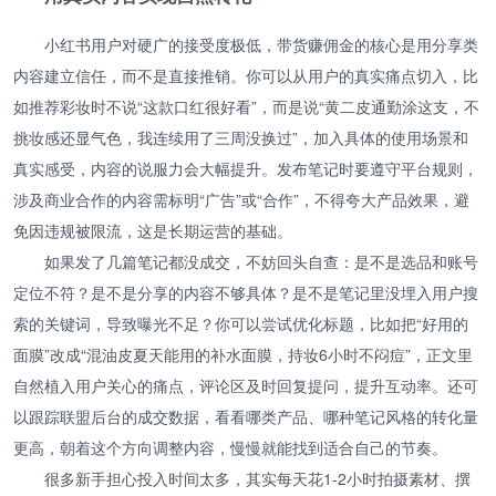
小红书用户对硬广的接受度极低，带货赚佣金的核心是用分享类
内容建立信任，而不是直接推销。你可以从用户的真实痛点切入，比
如推荐彩妆时不说“这款口红很好看”，而是说“黄二皮通勤涂这支，不
挑妆感还显气色，我连续用了三周没换过”，加入具体的使用场景和
真实感受，内容的说服力会大幅提升。发布笔记时要遵守平台规则，
涉及商业合作的内容需标明“广告”或“合作”，不得夸大产品效果，避
免因违规被限流，这是长期运营的基础。
如果发了几篇笔记都没成交，不妨回头自查：是不是选品和账号
定位不符？是不是分享的内容不够具体？是不是笔记里没埋入用户搜
索的关键词，导致曝光不足？你可以尝试优化标题，比如把“好用的
面膜”改成“混油皮夏天能用的补水面膜，持妆6小时不闷痘”，正文里
自然植入用户关心的痛点，评论区及时回复提问，提升互动率。还可
以跟踪联盟后台的成交数据，看看哪类产品、哪种笔记风格的转化量
更高，朝着这个方向调整内容，慢慢就能找到适合自己的节奏。
很多新手担心投入时间太多，其实每天花1-2小时拍摄素材、撰