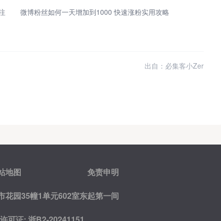
注
微博粉丝如何一天增加到1000 快速涨粉实用攻略
出自：必集客小Zer
站地图
免责申明
花园35幢1单元602室东起第一间
证: 浙B2-20241151