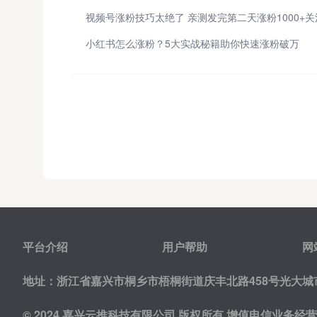
视频号涨粉技巧太绝了 亲测发完第二天涨粉1000+关
小红书怎么涨粉？5大实战秘籍助你快速涨粉破万
平台介绍
用户帮助
网
地址：浙江省嘉兴市桐乡市梧桐街道庆丰北路458号光大城市
© 2024 嘉兴云推科技有限公司 版权所有
增值电信业务经营许可