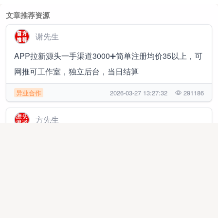
文章推荐资源
谢先生
APP拉新源头一手渠道3000➕简单注册均价35以上，可
网推可工作室，独立后台，当日结算
异业合作
2026-03-27 13:27:32
291186
方先生
APP拉新绿色源头 官方渠道，主推简单注册类，均价
35➕可工作室网推，t0结算✔帮扶落地
代理加盟
2025-11-03 14:46:17
534292
冯先生