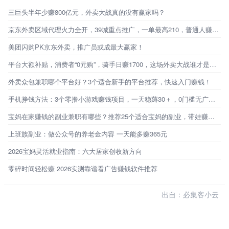
三巨头半年少赚800亿元，外卖大战真的没有赢家吗？
京东外卖区域代理火力全开，39城重点推广，一单最高210，普通人赚钱新机会来了！
美团闪购PK京东外卖，推广员或成最大赢家！
平台大额补贴，消费者“0元购”，骑手日赚1700，这场外卖大战谁才是最终赢家？
外卖众包兼职哪个平台好？3个适合新手的平台推荐，快速入门赚钱！
手机挣钱方法：3个零撸小游戏赚钱项目，一天稳薅30＋，0门槛无广告，新手秒上手！
宝妈在家赚钱的副业兼职有哪些？推荐25个适合宝妈的副业，带娃赚钱两不误
上班族副业：做公众号的养老金内容 一天能多赚365元
2026宝妈灵活就业指南：六大居家创收新方向
零碎时间轻松赚 2026实测靠谱看广告赚钱软件推荐
出自：必集客小云