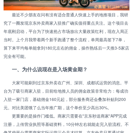
最近不少朋友在问有没有适合普通人快速上手的地推项目，我研
究了一圈发现京东外卖商家入驻推广确实值得重点关注。这个项目去
年底刚启动，平台为了快速抢占市场放出大量政策红利，现在入局正
当时。上个月我带着两个新手跑通了整个流程，单周最高签下7单，
算下来平均每单能拿到180元左右的佣金，操作熟练后一天推3-5家店
完全有可能。
一、为什么说现在是入场黄金期？
大家可能刷到过京东外卖在广州、深圳、成都试运营的消息。平
台为了吸引商家入驻，目前给地推人员的佣金政策非常给力：每成功
入驻一家门店，基础佣金160元起，部分服务商还会叠加补贴到200
元。对比美团饿了么当年推广期，这个单价至少高出30%。
更重要的是操作门槛低。商家只需要在"京东秒送商家"APP完成
注册，上传营业执照等基础资料，10分钟左右就能走完入驻流程。不
像某些平台需要商家实际运营三个月才结算，京东外卖只要通过审