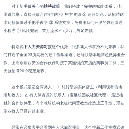
对于新手最关心的
扶持政策
，我们搭建了完整的赋能体系： ①
渠道共享：直接开放合作4年的70+甲方资源 ② 运营陪跑：从招聘话
术到薪资体系手把手教学 ③ 系统支持：免费用我们开发的兼职管理
小程序 ④ 风险兜底：首月流水不到2万元补足差额
特别说下
人力资源对接
这个优势。很多新人卡在招不到兼职，我
们打通了全国23所高校的勤工俭学渠道，还能联动本地商超做异业合
作。上周刚帮西安的合作伙伴对接了某连锁奶茶店的离职员工群，三
天就招满20个稳定兼职。
这个模式最适合两类人： 1. 想转型的实体店主（利用现有场地
增加收入） 2. 有人脉资源的职场人（发展校园或社区代理） 最近接
触的合作伙伴里，有个教培机构老板把闲置教室改造成工作室，现在
副业收入已经超过主业。
经常在必集客平台看到有人求靠谱项目，这个拉新工作室模式确