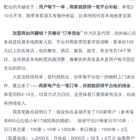
配合的关键在于：
用户每下一单，商家就获得一笔平台补贴
，单笔2-
10元不等。既带来客源又有额外收益，比单纯投抖音本地推更划算。
加盟商如何赚钱？关键在“订单佣金”
作为区县代理，你的核心任
务就是拓展本地商家入驻。平台对商家类型要求很清晰：客单价100
元以上的实体店，包括餐饮、酒店、服装、超市、美业等共14个类
目。这些都是本地刚需高频消费，像餐饮和美发基本是用户每月固定
支出的部分。
入驻流程很简单：签约授权后，你带着平台统一的物料上门谈合
作。重点来了——
商家每产生一笔订单，你就能获得平台给的佣金
，
单笔同样2-10元，结算方式为日结。这意味着只要商家有流水，你就
有持续收入。
我算笔账你就明白了：假设你在县城开发了100家商户（参考瑞
幸800点位或小米17城招商的规模），按保守估计每家日均10单： -
日订单总量：100家 × 10单 = 1000单 - 单日佣金：1000单 × 2元
（取最低值） = 2000元 - 月收益：2000元 × 30天 = 6万元 如果商户