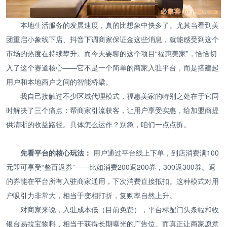
本地生活服务的发展速度，真的比想象中快多了。尤其当看到美
团重启小象线下店、抖音下调商家保证金这些消息，就能感受到这个
市场的热度在持续攀升。而今天要聊的这个项目“福惠美家”，恰恰切
入了这个赛道核心——它不是一个简单的商家入驻平台，而是搭建起
用户和本地商户之间的智能桥梁。
我自己接触过不少区域代理模式，福惠美家的特别之处在于它同
时解决了三个痛点：帮商家引流获客，让用户享受实惠，给加盟商提
供清晰的收益路径。具体怎么运作？别急，咱们一点点拆。
先看平台的核心玩法：
用户通过平台线上下单，到店消费满100
元即可享受“整百返券”——比如消费200返200券，300返300券。返
的券能在平台所有入驻商家通用，下次消费直接抵扣。这种模式对用
户吸引力非常大，相当于变相打折，复购率自然上升。
对商家来说，入驻成本低（目前免费），平台标配门头条幅和收
银台易拉宝物料，相当于获得长期曝光的广告位。而真正让商家愿意