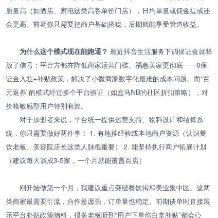
质量高（如酒店、家电这类高客单价门店），日均单量或佣金提成还
会更高。前期你只需要把商户基础搭稳，后期就能享受管道收益。
为什么这个模式现在能跑通？
最近抖音生活服务下调保证金就释
放了信号：平台方都在降低商家运营门槛。福惠美家更彻底——0保
证金入驻+补贴政策，解决了小微商家数字化最难的成本问题。而“百
元返券”的模式经过多个平台验证（如盒马NB的社区折扣策略），对
价格敏感型用户特别有效。
对于加盟者来说，平台统一提供运营支持、物料设计和结算系
统，你只需要做好两件事： 1. 有地推经验或本地商户资源（认识餐
饮老板、美容院店长这类人脉很重要） 2. 能坚持执行商户拓展计划
（建议每天谈成3-5家，一个月就能覆盖百店）
刚开始做第一个月，我建议重点突破餐饮街和美业集中区。这两
类商家最需要引流，合作意愿强，订单量也稳定。前期谈单时直接展
示平台补贴政策物料，很多老板听到“用户下单你白拿补贴”都会心