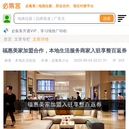
必集客 | 地推拉新、异业合作、项目对接平台
搜索
必集客开通VIP，享12项推广特权
首页
文章专栏
文章详情
福惠美家加盟合作，本地生活服务商家入驻享整百返券
标签：本地生活创业
作者：必集客小云
2025-06-04 22:21:31
303