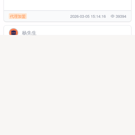
代理加盟
2026-03-05 15:14:16
39394
杨先生
免费开通海南自贸港线上免税店，一部手机零成本创业
线上项目
2025-10-07 19:05:44
20232
曹先生
快手聚星商单赛道，长久稳定积累性项目，可创业，可
副业。
线上项目
2025-10-27 23:48:17
7148