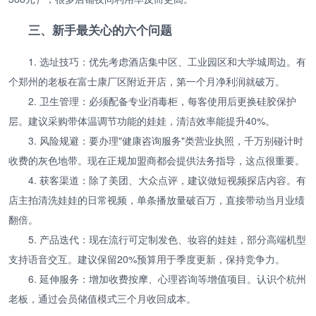
三、新手最关心的六个问题
1. 选址技巧：优先考虑酒店集中区、工业园区和大学城周边。有
个郑州的老板在富士康厂区附近开店，第一个月净利润就破万。
2. 卫生管理：必须配备专业消毒柜，每客使用后更换硅胶保护
层。建议采购带体温调节功能的娃娃，清洁效率能提升40%。
3. 风险规避：要办理"健康咨询服务"类营业执照，千万别碰计时
收费的灰色地带。现在正规加盟商都会提供法务指导，这点很重要。
4. 获客渠道：除了美团、大众点评，建议做短视频探店内容。有
店主拍清洗娃娃的日常视频，单条播放量破百万，直接带动当月业绩
翻倍。
5. 产品迭代：现在流行可定制发色、妆容的娃娃，部分高端机型
支持语音交互。建议保留20%预算用于季度更新，保持竞争力。
6. 延伸服务：增加收费按摩、心理咨询等增值项目。认识个杭州
老板，通过会员储值模式三个月收回成本。