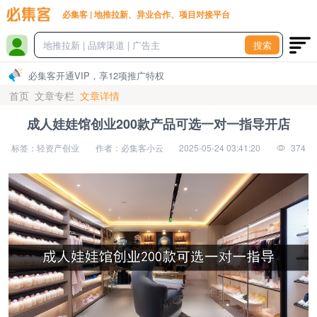
必集客 | 地推拉新、异业合作、项目对接平台
搜索
必集客开通VIP，享12项推广特权
首页
文章专栏
文章详情
成人娃娃馆创业200款产品可选一对一指导开店
标签：轻资产创业
作者：必集客小云
2025-05-24 03:41:20
374