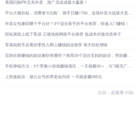
美团闪购PK京东外卖，推广员或成最大赢家！
平台大额补贴，消费者“0元购”，骑手日赚1700，这场外卖大战谁才是最终赢家？
外卖众包兼职哪个平台好？3个适合新手的平台推荐，快速入门赚钱！
想拓展线上线下客源 正规地推网推平台推荐 低成本对接优质单子
零基础新手必看的零投入网上赚钱副业推荐 每天轻松增收
宝妈在家赚钱的副业兼职有哪些？推荐25个适合宝妈的副业，带娃赚钱两不误
手机挣钱方法：3个零撸小游戏赚钱项目，一天稳薅30＋，0门槛无广告，新手秒上手！
上班族副业：做公众号的养老金内容 一天能多赚365元
出自：必集客小So