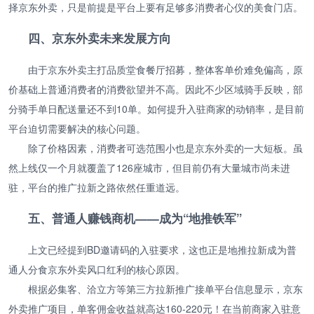
择京东外卖，只是前提是平台上要有足够多消费者心仪的美食门店。
四、京东外卖未来发展方向
由于京东外卖主打品质堂食餐厅招募，整体客单价难免偏高，原
价基础上普通消费者的消费欲望并不高。因此不少区域骑手反映，部
分骑手单日配送量还不到10单。如何提升入驻商家的动销率，是目前
平台迫切需要解决的核心问题。
除了价格因素，消费者可选范围小也是京东外卖的一大短板。虽
然上线仅一个月就覆盖了126座城市，但目前仍有大量城市尚未进
驻，平台的推广拉新之路依然任重道远。
五、普通人赚钱商机——成为“地推铁军”
上文已经提到BD邀请码的入驻要求，这也正是地推拉新成为普
通人分食京东外卖风口红利的核心原因。
根据必集客、洽立方等第三方拉新推广接单平台信息显示，京东
外卖推广项目，单客佣金收益就高达160-220元！在当前商家入驻意