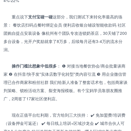
4%-22%
重点说下
支付宝碰一碰
这部分，我们测试下来转化率最高的场
景： 餐饮店扫码点餐时绑定会员 便利店收银台铺设智能收款码 社区
团购自提点安装设备 像杭州有个团队专攻连锁奶茶店，30天铺了200
多台设备，光开户奖励就拿了8万多，后续每月还有3-4万的流水分
润。
操作门槛比想象中低很多
： ❶ 对接当地餐饮协会/商会批量谈商
家 ❷ 在抖音/快手发"实体店数字化转型"类内容引流 ❸ 用企业微信管
理已合作商家和粉丝社群 我们给新人准备了整套话术包，包括商家谈
判策略、锁粉活动方案、裂变海报模板。有个宝妈学员靠朋友圈推
广，2周签了17家社区便利店。
现在正值平台红利期，官方给到三大扶持： ✔️ 免加盟费/培训费
（设备押金可返还） ✔️ 每日线上培训+区域沙龙会 ✔️ 城市合伙人可