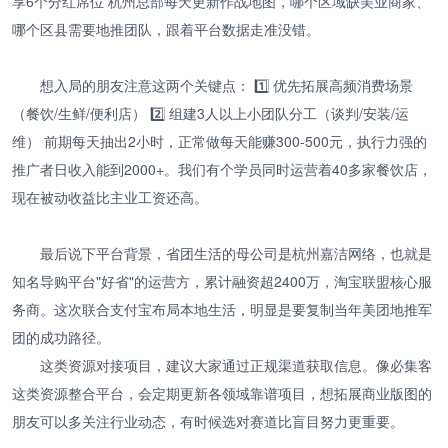
享6个分红席位 杭州总部每天更新作战地图，哪个区域缺美业商家、
哪个区县需要地推团队，跟着平台数据走准没错。
想入局的朋友注意这两个关键点： 1️⃣ 优先拓展高频消费场景
（餐饮/生鲜/便利店） 2️⃣ 组建3人以上小团队分工（谈判/安装/运
维） 前期每天抽出2小时，正常做每天能赚300-500元，执行力强的
推广者日收入能到2000+。我们有个学员同时运营着40多家餐饮店，
现在被动收益比主业工资还高。
最后说下平台背景，省团生活的母公司是杭州嘉洁网络，也就是
知名导购平台"好省"的运营方，累计融资超2400万，淘宝联盟核心服
务商。这次联合支付宝布局本地生活，明显是要复制当年美团地推军
团的成功路径。
这类资源对接项目，建议大家通过正规渠道获取信息。像必集客
这类资源整合平台，会定期更新各领域靠谱项目，想拓展商业版图的
朋友可以多关注行业动态，有时候选对赛道比盲目努力更重要。