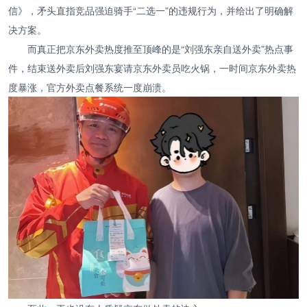
信》，矛头直指竞品强迫骑手“二选一”的违规行为，并给出了明确解
决方案。
而真正把京东外卖热度推至顶峰的是“刘强东亲自送外卖”热点事
件，结束送外卖后刘强东宴请京东外卖员吃火锅，一时间京东外卖热
度暴涨，官方外卖点餐系统一度崩溃。