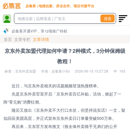
必集客 | 地推拉新、异业合作、项目对接平台
搜索
必集客开通VIP，享12项推广特权
首页
文章专栏
文章详情
京东外卖加盟代理如何申请？2种模式，3分钟保姆级
教程！
标签：京东外卖加盟
作者：必集客小So
2026-06-15 15:27:28
163
近日，与京东外卖相关的话题频频登顶热搜榜单。
先是京东外卖官宣开启「京东外卖百亿补贴」活动，掀起了一
阵“零元购”消费狂潮。
随后又放出《京东外卖不大打口水仗，但坚持说实话》一文，疑
似回应美团高层，并正式宣布京东外卖日订单量突破500万单。
再后来，京东官方发布推文《致全体外卖骑手兄弟们的公开