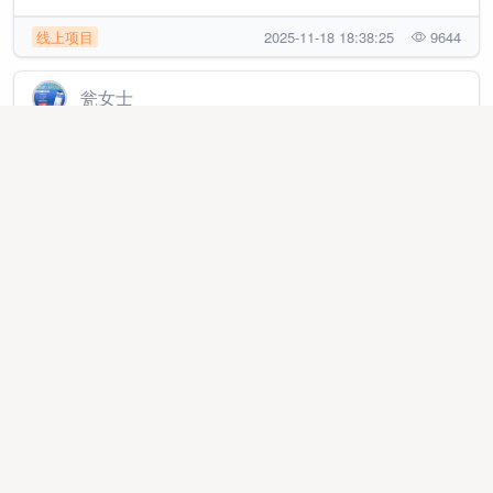
线上项目
2025-11-18 18:38:25
9644
瓮女士
提供加油优惠卡，各种视频会员优惠卡，外卖优惠卡，
旅游卡，各种礼品卡项目寻找合伙人
异业合作
2026-04-16 14:32:51
7980
冯先生
先交付先落地|抖音买单+抖音点餐+抖音团购/外卖+华为
元招募城市服务商
代理加盟
2026-03-24 11:13:32
32543
许先生